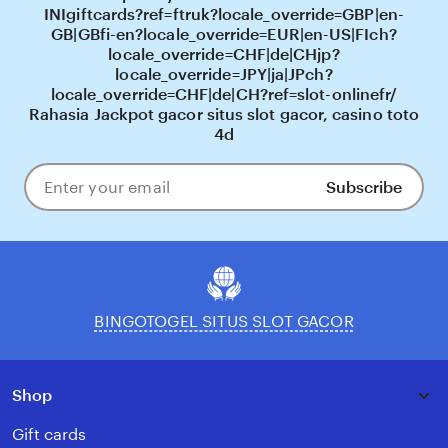
INIgiftcards?ref=ftruk?locale_override=GBP|en-
GB|GBfi-en?locale_override=EUR|en-US|FIch?
locale_override=CHF|de|CHjp?
locale_override=JPY|ja|JPch?
locale_override=CHF|de|CH?ref=slot-onlinefr/
Rahasia Jackpot gacor situs slot gacor, casino toto
4d
Subscribe
Enter
your
email
BINGOTOGEL SITUS SLOT GACOR
Shop
Gift cards