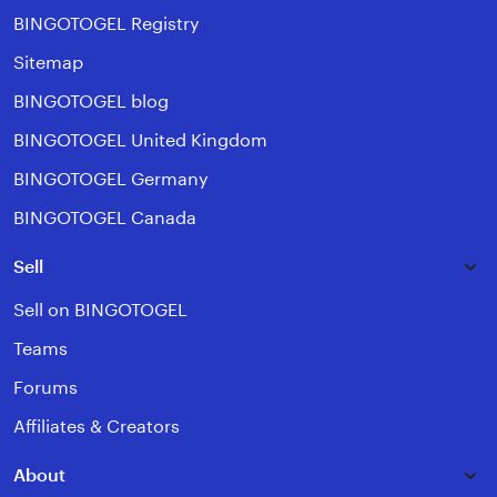
BINGOTOGEL Registry
Sitemap
BINGOTOGEL blog
BINGOTOGEL United Kingdom
BINGOTOGEL Germany
BINGOTOGEL Canada
Sell
Sell on BINGOTOGEL
Teams
Forums
Affiliates & Creators
About