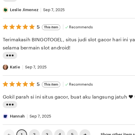
r
L
e
i
Leslie Jimenez
Sep 7, 2025
v
s
i
5
t
5
Recommends
This item
out
e
i
of
Terimakasih BINGOTOGEL, situs judi slot gacor hari ini 
5
w
n
stars
selama bermain slot android!
b
g
y
r
L
M
e
i
Katie
Sep 7, 2025
e
v
s
l
i
5
t
5
Recommends
This item
out
i
e
i
of
Gokil par
5
s
w
n
stars
s
b
g
L
a
y
r
i
Hannah
Sep 7, 2025
K
L
e
s
e
e
v
t
Previous
Next
2
3
4
5
Show other item
1