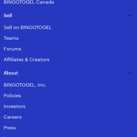
BINGOTOGEL Canada
Sell
Sell on BINGOTOGEL
Teams
Forums
Affiliates & Creators
About
BINGOTOGEL, Inc.
Policies
Investors
Careers
Press