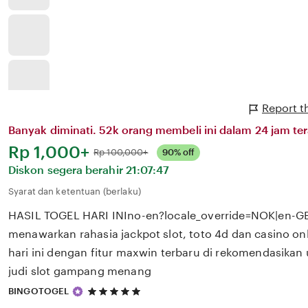
Report t
Banyak diminati. 52k orang membeli ini dalam 24 jam ter
Harga:
Rp 1,000+
Normal:
Rp 100,000+
90% off
Diskon segera berahir
21:07:47
Syarat dan ketentuan (berlaku)
HASIL TOGEL HARI INIno-en?locale_override=NOK|en-G
menawarkan rahasia jackpot slot, toto 4d dan casino 
hari ini dengan fitur maxwin terbaru di rekomendasika
judi slot gampang menang
5
BINGOTOGEL
out