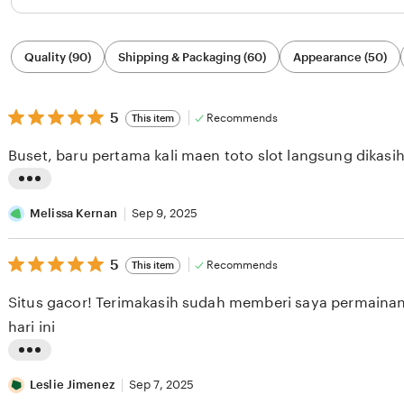
Filter
Quality (90)
Shipping & Packaging (60)
Appearance (50)
by
category
5
5
Recommends
This item
out
of
Buset, baru pertama kali maen toto slot langsung dikasi
5
stars
L
i
Melissa Kernan
Sep 9, 2025
s
5
t
5
Recommends
This item
out
i
of
Situs gacor! Terimakasih sudah memberi saya permainan 
5
n
stars
hari ini
g
r
L
e
i
Leslie Jimenez
Sep 7, 2025