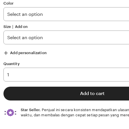
of
Color
5
stars
Size ∣ Add on
Add personalization
Quantity
Add to cart
Star Seller.
Penjual ini secara konsisten mendapatkan ulasan
waktu, dan membalas dengan cepat setiap pesan yang mere