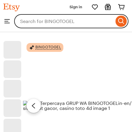
BINGOTOGEL
Sign in
Skip
to
Search
Browse
ontent
for
items
or
shops
BINGOTOGEL