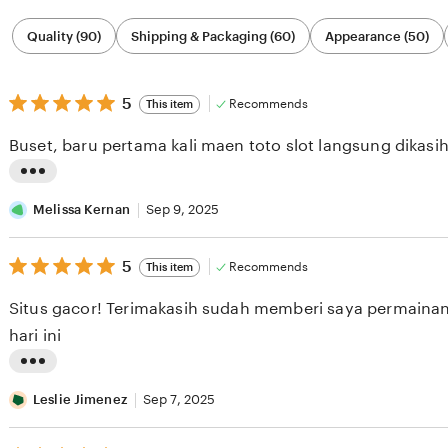
Filter
Quality (90)
Shipping & Packaging (60)
Appearance (50)
by
category
5
5
Recommends
This item
out
of
Buset, baru pertama kali maen toto slot langsung dikasi
5
stars
L
i
Melissa Kernan
Sep 9, 2025
s
5
t
5
Recommends
This item
out
i
of
Situs gacor! Terimakasih sudah memberi saya permainan 
5
n
stars
hari ini
g
r
L
e
i
Leslie Jimenez
Sep 7, 2025
v
s