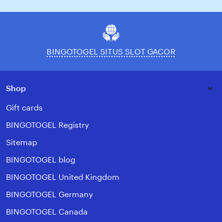
email
BINGOTOGEL SITUS SLOT GACOR
Shop
Gift cards
BINGOTOGEL Registry
Sitemap
BINGOTOGEL blog
BINGOTOGEL United Kingdom
BINGOTOGEL Germany
BINGOTOGEL Canada