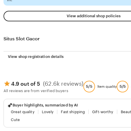
View additional shop policies
Situs Slot Gacor
View shop registration details
(62.6k reviews)
4.9 out of 5
5/5
5/5
Item quality
All reviews are from verified buyers
Buyer highlights, summarized by AI
Great quality
Lovely
Fast shipping
Gift-worthy
Beaut
Cute