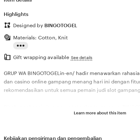
Highlights
Designed by
BINGOTOGEL
Materials: Cotton, Knit
Read
Gift wrapping available
the
See details
full
GRUP WA BINGOTOGELin-en/ hadir menawarkan rahasia j
description
dan casino online gampang menang hari ini dengan fitu
rekomendasikan untuk semua pemain judi slot gampa
Disebut sebagai situs gacor toto slot terpercaya, BIN
Learn more about this item
berbagai jenis games slot online dengan tingkat keme
menang hari ini. Tentu BINGOTOGEL menjadi pilihan ya
meraih kemenangan dengan peluang menang besar di si
Kebijakan pengiriman dan pengembalian