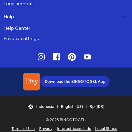
Legal imprint
Help
Help Center
Privacy settings
Instagram
Facebook
Pinterest
Youtube
Download the BINGOTOGEL App
Indonesia | English (US) | Rp (IDR)
© 2025 BINGOTOGEL.
Terms of Use
Privacy
Interest-based ads
Local Shops