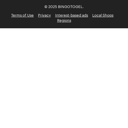
© 2025 BINGOTOGEL.
Terms of Use
Privacy
Interest-based ads
Local Shops
Regions