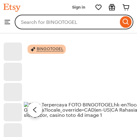
BINGOTOGEL
Sign in
Skip
to
Search
Browse
ontent
for
items
or
shops
BINGOTOGEL