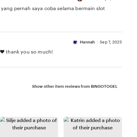
ni yang pernah saya coba selama bermain slot
Hannah
Sep 7, 2025
Gokil parah si ini situs gacor, buat aku langsung jatuh ❤️ thank you so much!
Show other item reviews from BINGOTOGEL