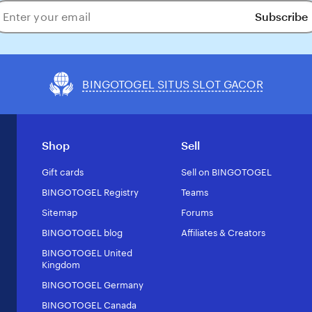
Subscribe
ter
our
ail
BINGOTOGEL SITUS SLOT GACOR
Shop
Sell
Gift cards
Sell on BINGOTOGEL
BINGOTOGEL Registry
Teams
Sitemap
Forums
BINGOTOGEL blog
Affiliates & Creators
BINGOTOGEL United
Kingdom
BINGOTOGEL Germany
BINGOTOGEL Canada