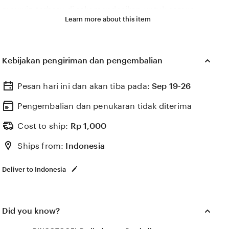
maxwin terbaru di rekomendasikan untuk semua
Learn more about this item
pemain judi slot gampang menang
Disebut sebagai situs gacor toto slot terpercaya,
Kebijakan pengiriman dan pengembalian
BINGOTOGEL menyediakan berbagai jenis games slot
online dengan tingkat kemenangan tinggi gampang
Pesan hari ini dan akan tiba pada:
Sep 19-26
menang hari ini. Tentu BINGOTOGEL menjadi pilihan
yang tepat untuk Anda meraih kemenangan dengan
Pengembalian dan penukaran tidak diterima
peluang menang besar di situs tergacor dan terbaik
Cost to ship:
Rp
1,000
hari ini tahun 2025 minimal deposit 1000 rupiah.
Ships from:
Indonesia
Deliver to Indonesia
Did you know?