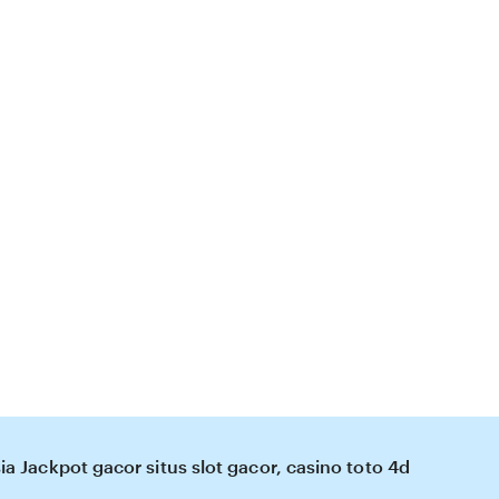
 Jackpot gacor situs slot gacor, casino toto 4d