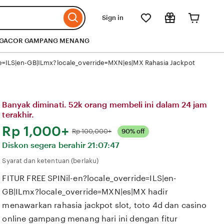
Sign in
 GACOR GAMPANG MENANG
de=ILS|en-GB|ILmx?locale_override=MXN|es|MX Rahasia Jackpot
Banyak diminati. 52k orang membeli ini dalam 24 jam
terakhir.
Harga:
Rp 1,000+
Normal:
Rp 100,000+
90% off
Diskon segera berahir
21:07:47
Syarat dan ketentuan (berlaku)
FITUR FREE SPINil-en?locale_override=ILS|en-
GB|ILmx?locale_override=MXN|es|MX hadir
menawarkan rahasia jackpot slot, toto 4d dan casino
online gampang menang hari ini dengan fitur