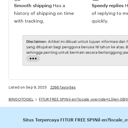
Smooth shipping
Has a
Speedy replies
H
history of shipping on time
of replying to 
with tracking.
quickly.
Disclaimer:
Artikel ini dibuat untuk tujuan informasi dan
yang ditujukan bagi pengguna berusia 18 tahun ke atas. B
sehingga penting untuk bermain secara bertanggung ja
berjudi sebagai sumber penghasilan utama. Semua ke
Read
pada faktor keberuntungan dan manajemen bermain dari
the
full
description
Listed on Sep 9, 2025
2266 favorites
BINGOTOGEL
FITUR FREE SPINil-en?locale_override=ILS|en-GB
Situs Terpercaya FITUR FREE SPINil-en?locale_o