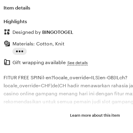
Item details
Highlights
Designed by
BINGOTOGEL
Materials: Cotton, Knit
Read
Gift wrapping available
the
See details
full
FITUR FREE SPINil-en?locale_override=ILS|en-GB|ILch?
description
locale_override=CHF|de|CH hadir menawarkan rahasia jac
casino online gampang menang hari ini dengan fitur ma
rekomendasikan untuk semua pemain judi slot gampa
Learn more about this item
Disebut sebagai situs gacor toto slot terpercaya, BIN
berbagai jenis games slot online dengan tingkat keme