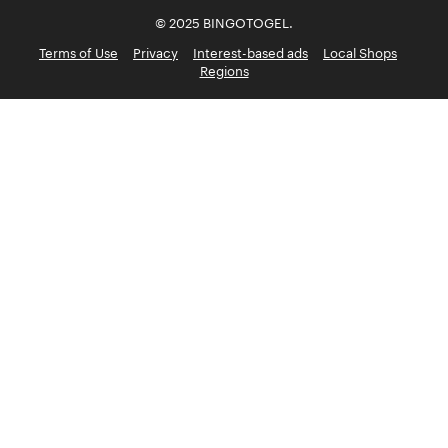
© 2025 BINGOTOGEL.
Terms of Use
Privacy
Interest-based ads
Local Shops
Regions