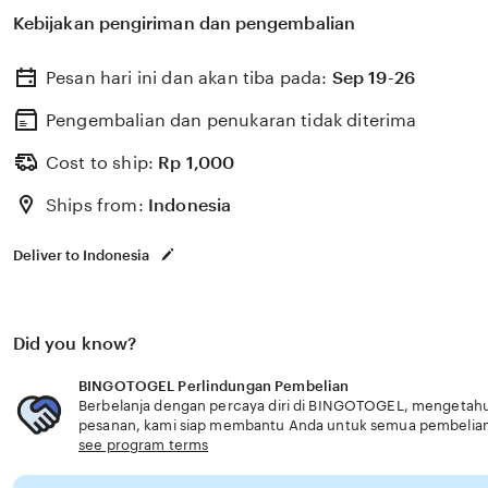
menang hari ini. Tentu BINGOTOGEL menjadi pilihan ya
Kebijakan pengiriman dan pengembalian
meraih kemenangan dengan peluang menang besar di si
terbaik hari ini tahun 2025 minimal deposit 1000 rupiah.
Pesan hari ini dan akan tiba pada:
Sep 19-26
Pengembalian dan penukaran tidak diterima
Cost to ship:
Rp
1,000
Ships from:
Indonesia
Deliver to Indonesia
Did you know?
BINGOTOGEL Perlindungan Pembelian
Berbelanja dengan percaya diri di BINGOTOGEL, mengetahui 
pesanan, kami siap membantu Anda untuk semua pembelia
see program terms