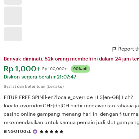
Report t
Banyak diminati. 52k orang membeli ini dalam 24 jam ter
Harga:
Rp 1,000+
Normal:
Rp 100,000+
90% off
Diskon segera berahir
21:07:47
Syarat dan ketentuan (berlaku)
FITUR FREE SPINil-en?locale_override=ILS|en-GB|ILch?
locale_override=CHF|de|CH hadir menawarkan rahasia jac
casino online gampang menang hari ini dengan fitur ma
rekomendasikan untuk semua pemain judi slot gampa
5
BINGOTOGEL
out