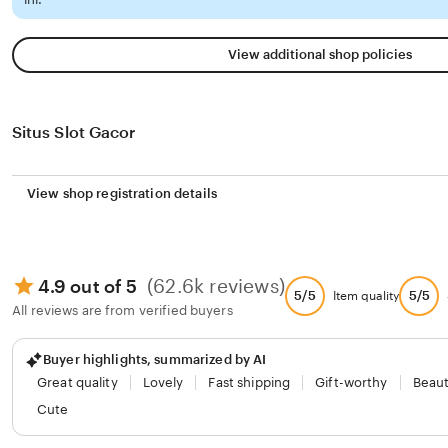
View additional shop policies
Situs Slot Gacor
View shop registration details
(62.6k reviews)
4.9 out of 5
5/5
5/5
Item quality
All reviews are from verified buyers
Buyer highlights, summarized by AI
Great quality
Lovely
Fast shipping
Gift-worthy
Beaut
Cute