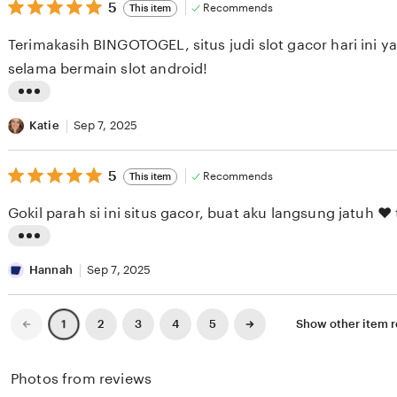
i
5
t
5
Recommends
This item
out
e
i
of
Terimakasih BINGOTOGEL, situs judi slot gacor hari ini 
5
w
n
stars
selama bermain slot android!
b
g
y
r
L
M
e
i
Katie
Sep 7, 2025
e
v
s
l
i
5
t
5
Recommends
This item
out
i
e
i
of
Gokil par
5
s
w
n
stars
s
b
g
L
a
y
r
i
Hannah
Sep 7, 2025
K
L
e
s
e
e
v
t
Previous
Next
2
3
4
5
Show other item
1
page
page
r
s
i
i
n
l
e
n
Photos from reviews
a
i
w
g