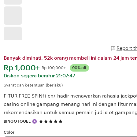
Report t
Banyak diminati. 52k orang membeli ini dalam 24 jam ter
Harga:
Rp 1,000+
Normal:
Rp 100,000+
90% off
Diskon segera berahir
21:07:47
Syarat dan ketentuan (berlaku)
FITUR FREE SPINfi-en/ hadir menawarkan rahasia jackpot
casino online gampang menang hari ini dengan fitur ma
rekomendasikan untuk semua pemain judi slot gampa
5
BINGOTOGEL
out
of
Color
5