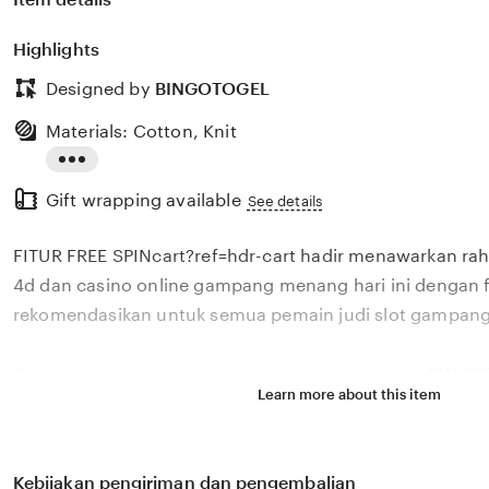
Highlights
Designed by
BINGOTOGEL
Materials: Cotton, Knit
Read
Gift wrapping available
the
See details
full
FITUR FREE SPINcart?ref=hdr-cart hadir menawarkan raha
description
4d dan casino online gampang menang hari ini dengan f
rekomendasikan untuk semua pemain judi slot gampa
Disebut sebagai situs gacor toto slot terpercaya, BIN
Learn more about this item
berbagai jenis games slot online dengan tingkat keme
menang hari ini. Tentu BINGOTOGEL menjadi pilihan ya
meraih kemenangan dengan peluang menang besar di si
Kebijakan pengiriman dan pengembalian