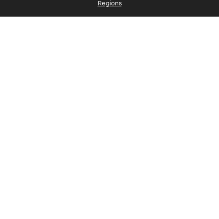
Regions