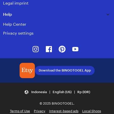
Legal imprint
Help
Help Center
Privacy settings
Instagram
Facebook
Pinterest
Youtube
Download the BINGOTOGEL App
Indonesia | English (US) | Rp (IDR)
© 2025 BINGOTOGEL.
Terms of Use
Privacy
Interest-based ads
Local Shops