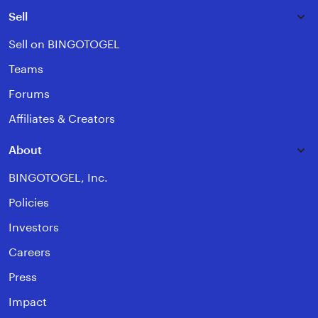
Sell
Sell on BINGOTOGEL
Teams
Forums
Affiliates & Creators
About
BINGOTOGEL, Inc.
Policies
Investors
Careers
Press
Impact