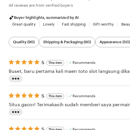
All reviews are from verified buyers
Buyer highlights, summarized by AI
Great quality
Lovely
Fast shipping
Gift-worthy
Beau
Filter
Quality (90)
Shipping & Packaging (60)
Appearance (50)
by
category
5
5
Recommends
This item
out
Buset, baru pertama kali maen toto slot langsung dik
of
5
stars
L
i
5
5
Recommends
This item
s
out
Situs gacor! Terimakasih sudah memberi saya permainan
of
t
5
i
stars
L
n
i
5
g
5
Recommends
This item