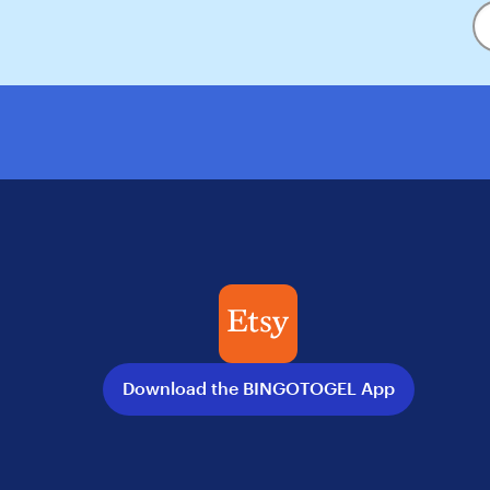
En
y
em
Download the BINGOTOGEL App