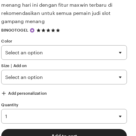
menang hari ini dengan fitur maxwin terbaru di
rekomendasikan untuk semua pemain judi slot
gampang menang
5
BINGOTOGEL
out
of
Color
5
stars
Size ∣ Add on
Add personalization
Quantity