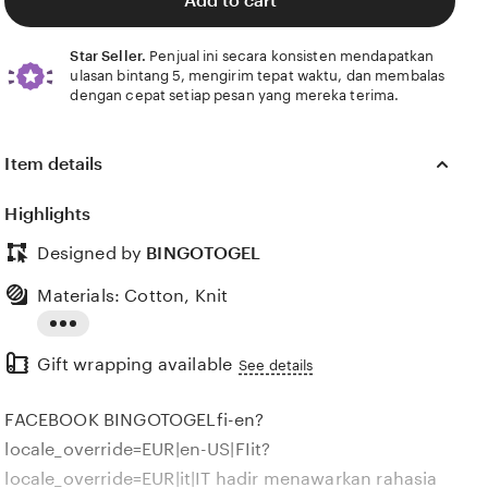
Add to cart
Star Seller.
Penjual ini secara konsisten mendapatkan
ulasan bintang 5, mengirim tepat waktu, dan membalas
dengan cepat setiap pesan yang mereka terima.
0)
Value (9)
Comfort (8)
Ease of use (2)
Condition (1)
Item details
Highlights
Designed by
BINGOTOGEL
Materials: Cotton, Knit
Read
Gift wrapping available
the
See details
full
FACEBOOK BINGOTOGELfi-en?
description
locale_override=EUR|en-US|FIit?
locale_override=EUR|it|IT hadir menawarkan rahasia