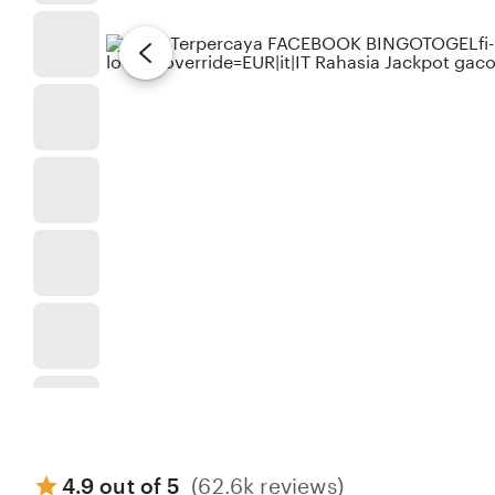
4.9 out of 5
(62.6k reviews)