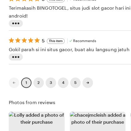
s
out
r
Terimakasih BINGOTOGEL, situs judi slot gacor hari i
of
t
5
e
android!
i
stars
v
n
L
i
g
i
e
5
r
5
Recommends
This item
s
out
w
e
of
t
b
5
v
i
stars
L
y
i
n
i
M
e
g
s
e
w
Previous
Next
r
2
3
4
5
1
t
page
page
l
b
e
i
i
y
v
n
s
Photos from reviews
L
i
g
s
e
e
r
a
s
w
e
K
l
b