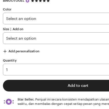
5
BINGOTOGEL
out
of
Color
5
stars
Size ∣ Add on
Add personalization
Quantity
Add to cart
Star Seller.
Penjual ini secara konsisten mendapatkan ulasan
waktu, dan membalas dengan cepat setiap pesan yang mere