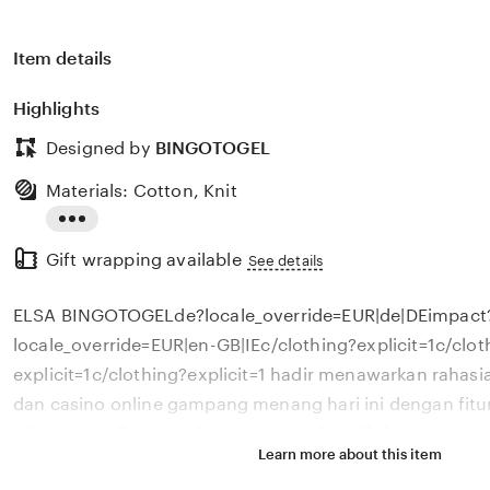
Item details
Highlights
Designed by
BINGOTOGEL
Materials: Cotton, Knit
Read
Gift wrapping available
the
See details
full
ELSA BINGOTOGELde?locale_override=EUR|de|DEimpact?
description
locale_override=EUR|en-GB|IEc/clothing?explicit=1c/clot
explicit=1c/clothing?explicit=1 hadir menawarkan rahasia
dan casino online gampang menang hari ini dengan fitu
rekomendasikan untuk semua pemain judi slot gampa
Learn more about this item