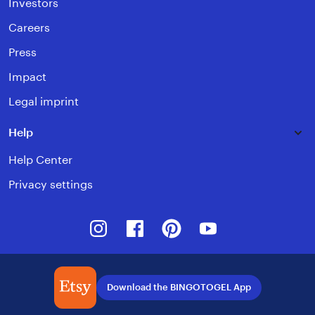
Investors
Careers
Press
Impact
Legal imprint
Help
Help Center
Privacy settings
Instagram
Facebook
Pinterest
Youtube
Download the BINGOTOGEL App