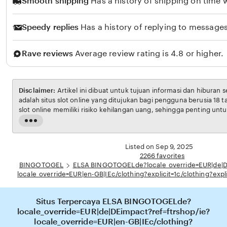
Smooth shipping
Has a history of shipping on time w
Speedy replies
Has a history of replying to messages
Rave reviews
Average review rating is 4.8 or higher.
Disclaimer:
Artikel ini dibuat untuk tujuan informasi dan hiburan 
adalah situs slot online yang ditujukan bagi pengguna berusia 18 
slot online memiliki risiko kehilangan uang, sehingga penting unt
bertanggung jawab. Penulis tidak menganjurkan pembaca untuk b
Read
penghasilan utama. Semua kemenangan maupun kekalahan sep
the
pada faktor keberuntungan dan manajemen bermain dari masing-m
full
Listed on Sep 9, 2025
description
2266 favorites
BINGOTOGEL
ELSA BINGOTOGELde?locale_override=EUR|de|DE
locale_override=EUR|en-GB|IEc/clothing?explicit=1c/clothing?expli
Situs Terpercaya ELSA BINGOTOGELde?
locale_override=EUR|de|DEimpact?ref=ftrshop/ie?
locale_override=EUR|en-GB|IEc/clothing?