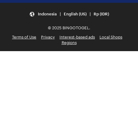
Indonesia | English (US) | Rp (IDR)
© 2025 BINGOTOGEL.
Terms of Use
Privacy
Interest-based ads
Local Shops
Regions