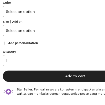
of
Color
5
stars
Size ∣ Add on
Add personalization
Quantity
Add to cart
Star Seller.
Penjual ini secara konsisten mendapatkan ulasan
waktu, dan membalas dengan cepat setiap pesan yang mere