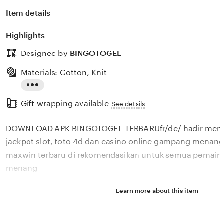
Item details
Highlights
Designed by
BINGOTOGEL
Materials: Cotton, Knit
Read
Gift wrapping available
the
See details
full
DOWNLOAD APK BINGOTOGEL TERBARUfr/de/ hadir men
description
jackpot slot, toto 4d dan casino online gampang menang 
maxwin terbaru di rekomendasikan untuk semua pemain
menang
Learn more about this item
Disebut sebagai situs gacor toto slot terpercaya, BIN
berbagai jenis games slot online dengan tingkat keme