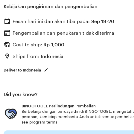
menang hari ini. Tentu BINGOTOGEL menjadi pilihan ya
Kebijakan pengiriman dan pengembalian
meraih kemenangan dengan peluang menang besar di si
terbaik hari ini tahun 2025 minimal deposit 1000 rupiah.
Pesan hari ini dan akan tiba pada:
Sep 19-26
Pengembalian dan penukaran tidak diterima
Cost to ship:
Rp
1,000
Ships from:
Indonesia
Deliver to Indonesia
Did you know?
BINGOTOGEL Perlindungan Pembelian
Berbelanja dengan percaya diri di BINGOTOGEL, mengetahui 
pesanan, kami siap membantu Anda untuk semua pembelia
see program terms