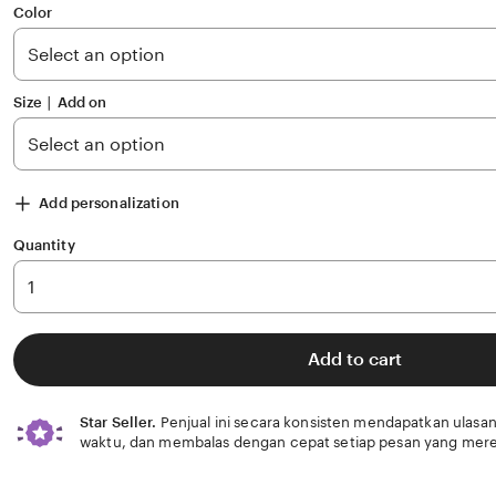
of
Color
5
stars
Size ∣ Add on
Add personalization
Quantity
Add to cart
Star Seller.
Penjual ini secara konsisten mendapatkan ulasan
waktu, dan membalas dengan cepat setiap pesan yang mere