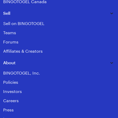
BINGOTOGEL Canada
Sell
Sell on BINGOTOGEL
Teams
Forums
Affiliates & Creators
About
BINGOTOGEL, Inc.
Policies
Investors
Careers
Press