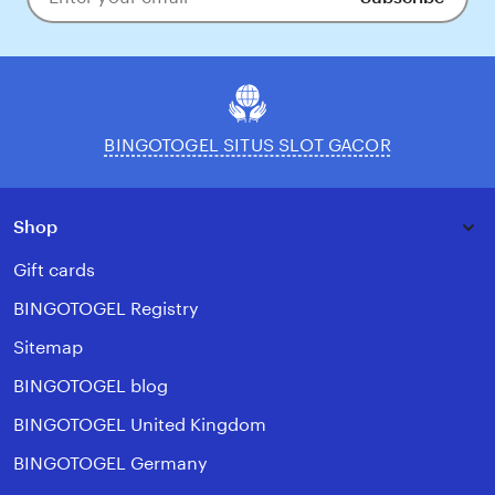
Enter
your
email
BINGOTOGEL SITUS SLOT GACOR
Shop
Gift cards
BINGOTOGEL Registry
Sitemap
BINGOTOGEL blog
BINGOTOGEL United Kingdom
BINGOTOGEL Germany