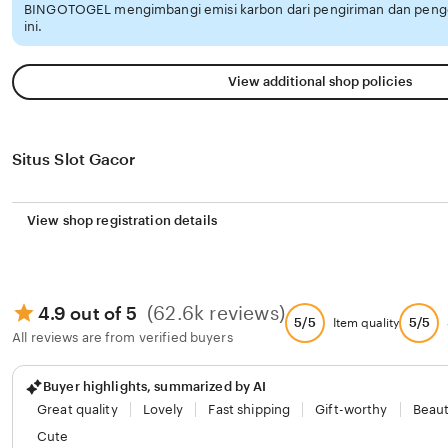
BINGOTOGEL mengimbangi emisi karbon dari pengiriman dan pen
ini.
View additional shop policies
Situs Slot Gacor
View shop registration details
(62.6k reviews)
4.9 out of 5
5/5
5/5
Item quality
All reviews are from verified buyers
Buyer highlights, summarized by AI
Great quality
Lovely
Fast shipping
Gift-worthy
Beaut
Cute