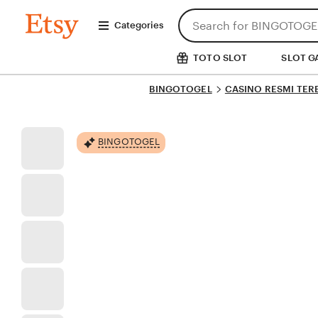
Skip
Search
BINGOTOGEL
to
Categories
for
Content
items
or
TOTO SLOT
SLOT G
shops
BINGOTOGEL
CASINO RESMI TERB
BINGOTOGEL