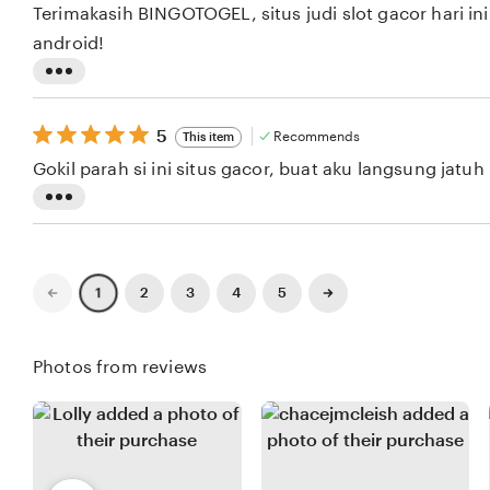
r
Terimakasih BINGOTOGEL, situs judi slot gacor hari i
of
t
5
e
android!
i
stars
v
n
L
i
g
i
e
5
r
5
Recommends
This item
s
out
w
e
of
t
b
5
v
i
stars
L
y
i
n
i
M
e
g
s
e
w
Previous
Next
r
2
3
4
5
1
t
page
page
l
b
e
i
i
y
v
n
s
Photos from reviews
L
i
g
s
e
e
r
a
s
w
e
K
l
b
v
e
i