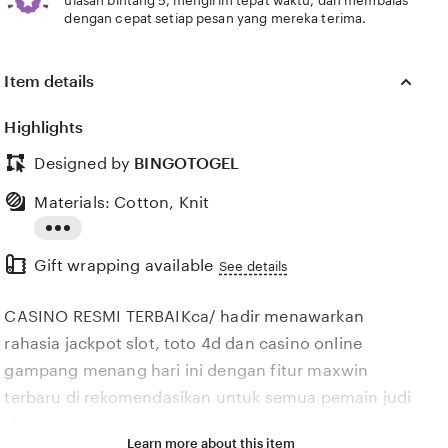
ulasan bintang 5, mengirim tepat waktu, dan membalas
dengan cepat setiap pesan yang mereka terima.
Item details
Highlights
0)
Value (9)
Comfort (8)
Ease of use (2)
Condition (1)
Designed by
BINGOTOGEL
Materials: Cotton, Knit
Read
Gift wrapping available
the
See details
full
CASINO RESMI TERBAIKca/ hadir menawarkan
description
rahasia jackpot slot, toto 4d dan casino online
gampang menang hari ini dengan fitur maxwin
terbaru di rekomendasikan untuk semua pemain judi
slot gampang menang
Learn more about this item