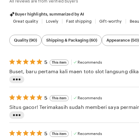
All reviews are from verified buyers
Buyer highlights, summarized by AI
Great quality
Lovely
Fast shipping
Gift-worthy
Beau
Filter
Quality (90)
Shipping & Packaging (60)
Appearance (50)
by
category
5
5
Recommends
This item
out
Buset, baru pertama kali maen toto slot langsung dik
of
5
stars
L
i
5
5
Recommends
This item
s
out
Situs gacor! Terimakasih sudah memberi saya permainan
of
t
5
i
stars
L
n
i
5
g
5
Recommends
This item
s
out