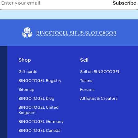
Subscribe
ter
our
ail
BINGOTOGEL SITUS SLOT GACOR
Shop
Sell
Gift cards
Sell on BINGOTOGEL
BINGOTOGEL Registry
Teams
Sitemap
Forums
BINGOTOGEL blog
Affiliates & Creators
BINGOTOGEL United
Kingdom
BINGOTOGEL Germany
BINGOTOGEL Canada