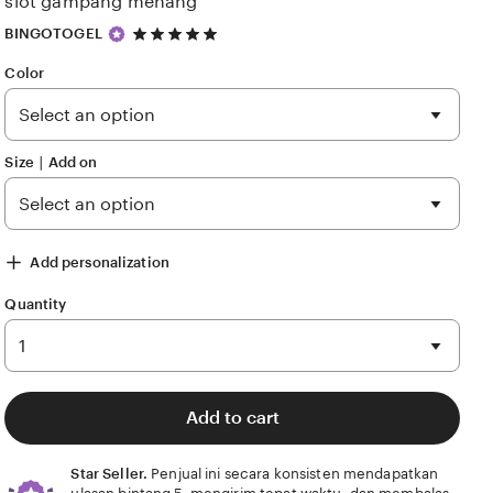
slot gampang menang
5
BINGOTOGEL
out
of
Color
5
stars
Size ∣ Add on
Add personalization
Quantity
Add to cart
Star Seller.
Penjual ini secara konsisten mendapatkan