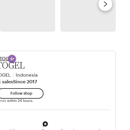
TOGEL
OGEL
|
Indonesia
 sales
Since 2017
Follow shop
ponds
within 24 hours.