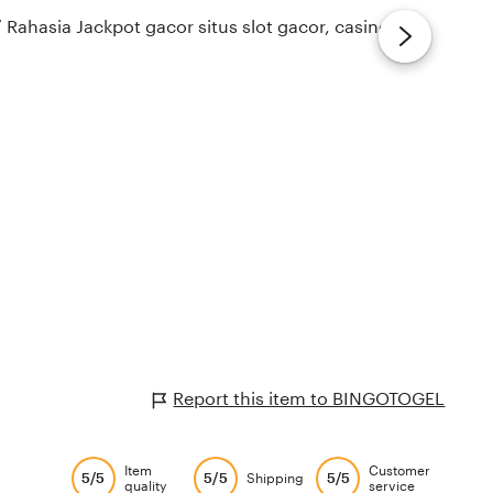
Report this item to BINGOTOGEL
Item
Customer
5/5
5/5
5/5
Shipping
quality
service