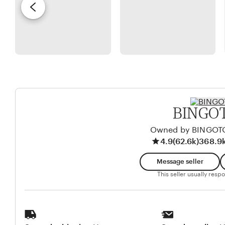
y
i
r
e
K
e
n
J
a
w
a
i
t
b
n
m
i
y
e
e
H
n
a
e
n
z
BINGO
n
a
Owned by BINGOT
4.9
(62.6k)
368.9k
h
Message seller
This seller usually res