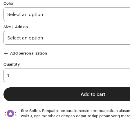
of
Color
5
stars
Size ∣ Add on
Add personalization
Quantity
Add to cart
Star Seller.
Penjual ini secara konsisten mendapatkan ulasan
waktu, dan membalas dengan cepat setiap pesan yang mere