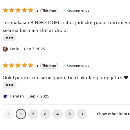
v
s
i
5
t
5
Recommends
This item
out
e
i
of
Terimakasih BINGOTOGEL, situs judi slot gacor hari ini 
5
w
n
stars
selama bermain slot android!
b
g
y
r
L
M
e
i
Katie
Sep 7, 2025
e
v
s
l
i
5
t
5
Recommends
This item
out
i
e
i
of
Gokil par
5
s
w
n
stars
s
b
g
L
a
y
r
i
Hannah
Sep 7, 2025
K
L
e
s
e
e
v
t
Previous
Next
2
3
4
5
Show other item
1
page
page
r
s
i
i
n
l
e
n