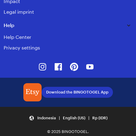
Impact
Legal imprint
Help
Help Center
Privacy settings
Instagram
Facebook
Pinterest
Youtube
Download the BINGOTOGEL App
Indonesia | English (US) | Rp (IDR)
© 2025 BINGOTOGEL.