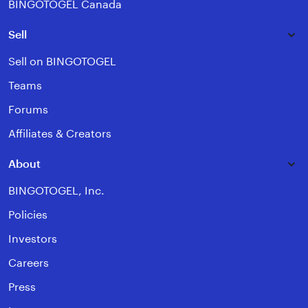
BINGOTOGEL Canada
Sell
Sell on BINGOTOGEL
Teams
Forums
Affiliates & Creators
About
BINGOTOGEL, Inc.
Policies
Investors
Careers
Press