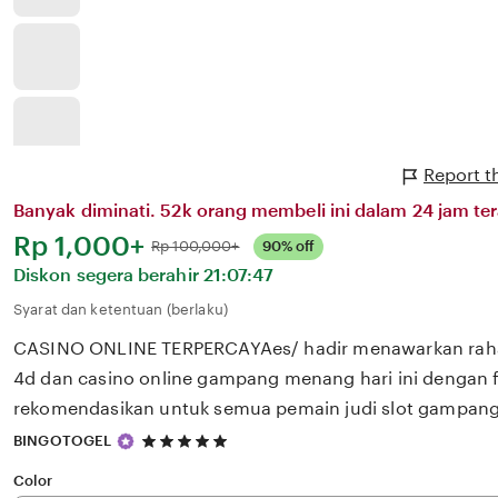
Report t
Banyak diminati. 52k orang membeli ini dalam 24 jam ter
Harga:
Rp 1,000+
Normal:
Rp 100,000+
90% off
Diskon segera berahir
21:07:47
Syarat dan ketentuan (berlaku)
CASINO ONLINE TERPERCAYAes/ hadir menawarkan rahasi
4d dan casino online gampang menang hari ini dengan f
rekomendasikan untuk semua pemain judi slot gampa
5
BINGOTOGEL
out
of
Color
5