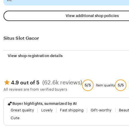
View additional shop policies
Situs Slot Gacor
View shop registration details
(62.6k reviews)
4.9 out of 5
5/5
5/5
Item quality
All reviews are from verified buyers
Buyer highlights, summarized by AI
Great quality
Lovely
Fast shipping
Gift-worthy
Beaut
Cute