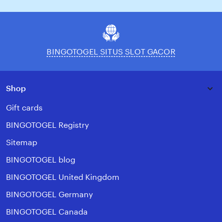
email
BINGOTOGEL SITUS SLOT GACOR
Shop
Gift cards
BINGOTOGEL Registry
Sitemap
BINGOTOGEL blog
BINGOTOGEL United Kingdom
BINGOTOGEL Germany
BINGOTOGEL Canada