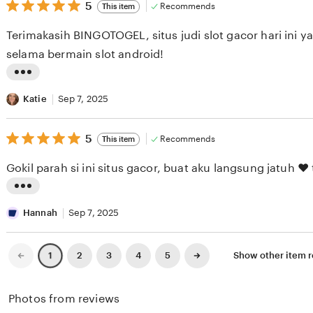
i
5
t
5
Recommends
This item
out
e
i
of
Terimakasih BINGOTOGEL, situs judi slot gacor hari ini 
5
w
n
stars
selama bermain slot android!
b
g
y
r
L
M
e
i
Katie
Sep 7, 2025
e
v
s
l
i
5
t
5
Recommends
This item
out
i
e
i
of
Gokil par
5
s
w
n
stars
s
b
g
L
a
y
r
i
Hannah
Sep 7, 2025
K
L
e
s
e
e
v
t
Previous
Next
2
3
4
5
Show other item
1
page
page
r
s
i
i
n
l
e
n
Photos from reviews
a
i
w
g