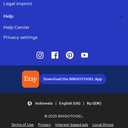
Legal imprint
Help
Help Center
Privacy settings
Instagram
Facebook
Pinterest
Youtube
Download the BINGOTOGEL App
Indonesia | English (US) | Rp (IDR)
© 2025 BINGOTOGEL.
Terms of Use
Privacy
Interest-based ads
Local Shops