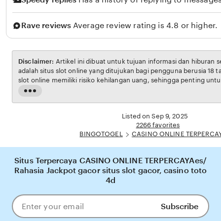
Rave reviews
Average review rating is 4.8 or higher.
Disclaimer:
Artikel ini dibuat untuk tujuan informasi dan hiburan 
adalah situs slot online yang ditujukan bagi pengguna berusia 18 
slot online memiliki risiko kehilangan uang, sehingga penting unt
bertanggung jawab. Penulis tidak menganjurkan pembaca untuk b
Read
penghasilan utama. Semua kemenangan maupun kekalahan sep
the
pada faktor keberuntungan dan manajemen bermain dari masing-m
full
Listed on Sep 9, 2025
description
2266 favorites
BINGOTOGEL
CASINO ONLINE TERPERCAY
Situs Terpercaya CASINO ONLINE TERPERCAYAes/
Rahasia Jackpot gacor situs slot gacor, casino toto
4d
Subscribe
Enter
your