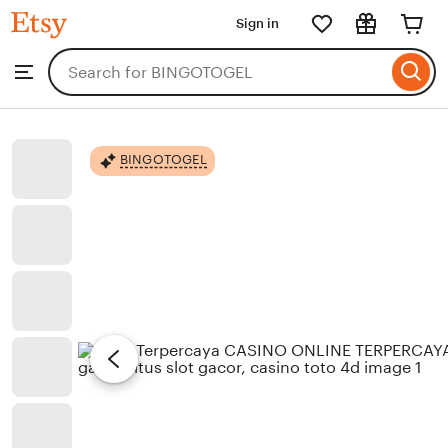
BINGOTOGEL
Sign in
Skip
to
Search
Browse
ontent
for
items
or
shops
BINGOTOGEL