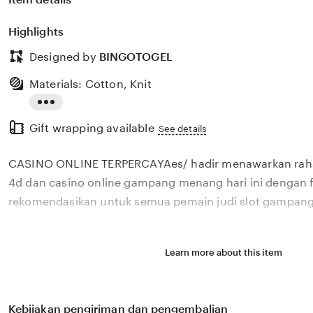
Highlights
Designed by
BINGOTOGEL
Materials: Cotton, Knit
Read
Gift wrapping available
the
See details
full
CASINO ONLINE TERPERCAYAes/ hadir menawarkan rahasi
description
4d dan casino online gampang menang hari ini dengan f
rekomendasikan untuk semua pemain judi slot gampa
Disebut sebagai situs gacor toto slot terpercaya, BIN
Learn more about this item
berbagai jenis games slot online dengan tingkat keme
menang hari ini. Tentu BINGOTOGEL menjadi pilihan ya
meraih kemenangan dengan peluang menang besar di si
Kebijakan pengiriman dan pengembalian