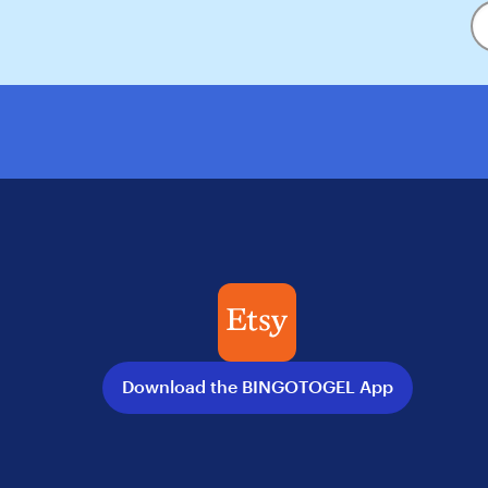
En
y
em
Download the BINGOTOGEL App