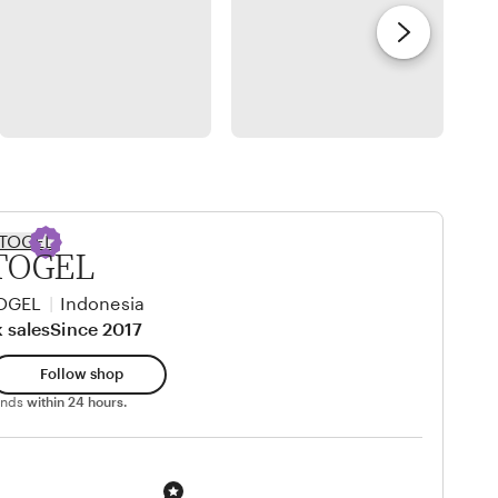
TOGEL
OGEL
|
Indonesia
 sales
Since 2017
Follow shop
ponds
within 24 hours.