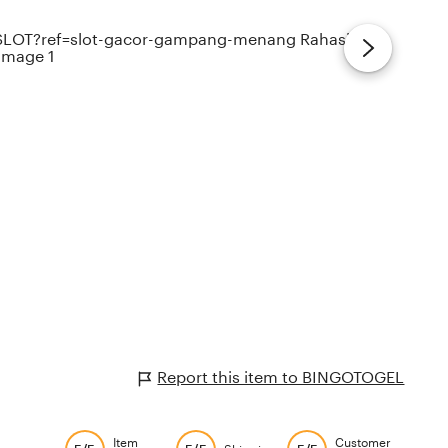
Report this item to BINGOTOGEL
Item
Customer