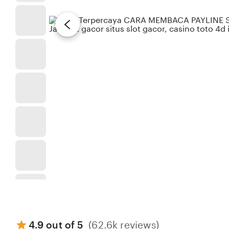
4.9 out of 5
(62.6k reviews)