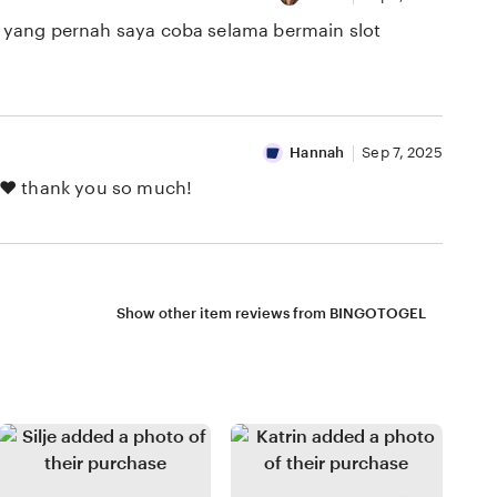
ni yang pernah saya coba selama bermain slot
Hannah
Sep 7, 2025
Gokil parah si ini situs gacor, buat aku langsung jatuh ❤️ thank you so much!
Show other item reviews from BINGOTOGEL