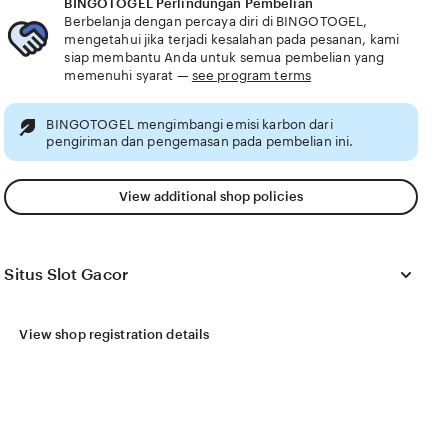
BINGOTOGEL Perlindungan Pembelian
Berbelanja dengan percaya diri di BINGOTOGEL,
mengetahui jika terjadi kesalahan pada pesanan, kami
siap membantu Anda untuk semua pembelian yang
memenuhi syarat —
see program terms
BINGOTOGEL mengimbangi emisi karbon dari
pengiriman dan pengemasan pada pembelian ini.
View additional shop policies
Situs Slot Gacor
View shop registration details