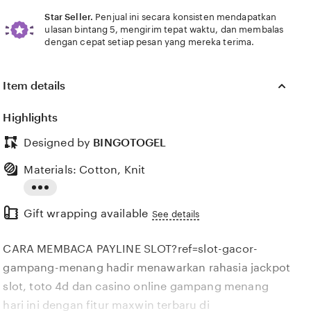
Star Seller.
Penjual ini secara konsisten mendapatkan
ulasan bintang 5, mengirim tepat waktu, dan membalas
dengan cepat setiap pesan yang mereka terima.
Item details
0)
Value (9)
Comfort (8)
Ease of use (2)
Condition (1)
Highlights
Designed by
BINGOTOGEL
Materials: Cotton, Knit
Read
Gift wrapping available
the
See details
full
CARA MEMBACA PAYLINE SLOT?ref=slot-gacor-
description
gampang-menang hadir menawarkan rahasia jackpot
slot, toto 4d dan casino online gampang menang
hari ini dengan fitur maxwin terbaru di