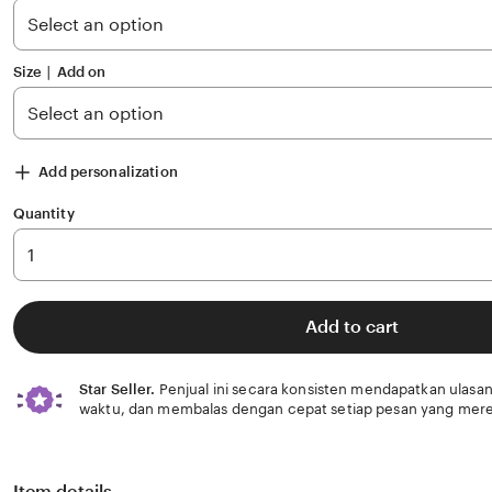
stars
Size ∣ Add on
Add personalization
Quantity
Add to cart
Star Seller.
Penjual ini secara konsisten mendapatkan ulasan
waktu, dan membalas dengan cepat setiap pesan yang mere
Item details