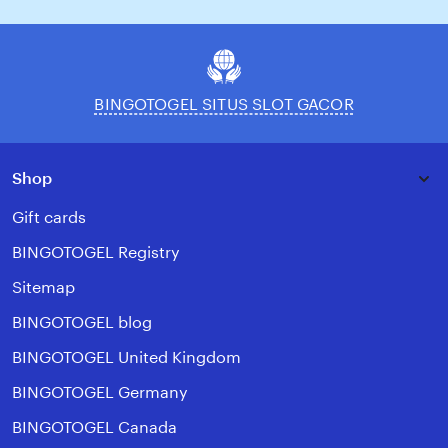
email
BINGOTOGEL SITUS SLOT GACOR
Shop
Gift cards
BINGOTOGEL Registry
Sitemap
BINGOTOGEL blog
BINGOTOGEL United Kingdom
BINGOTOGEL Germany
BINGOTOGEL Canada