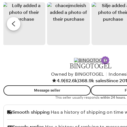
n
e
b
r
J
y
e
i
K
v
m
a
i
e
t
e
n
i
w
e
e
b
z
y
BINGOTOGEL
H
Owned by BINGOTOGEL
|
Indones
a
4.9
(62.6k)
368.9k sales
Since 20
n
n
Message seller
F
a
This seller usually responds
within 24 hours.
h
Smooth shipping
Has a history of shipping on time w
Speedy replies
Has a history of replying to messages