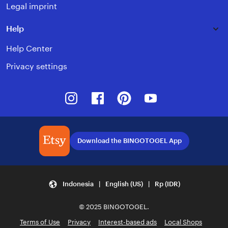
Legal imprint
Help
Help Center
Privacy settings
Instagram
Facebook
Pinterest
Youtube
Download the BINGOTOGEL App
Indonesia | English (US) | Rp (IDR)
© 2025 BINGOTOGEL.
Terms of Use
Privacy
Interest-based ads
Local Shops