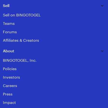
Sell
Sell on BINGOTOGEL
Teams
Forums
Affiliates & Creators
About
BINGOTOGEL, Inc.
Policies
Investors
Careers
Press
Impact