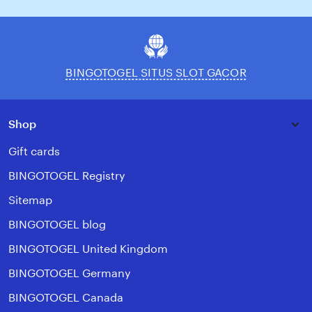
email
BINGOTOGEL SITUS SLOT GACOR
Shop
Gift cards
BINGOTOGEL Registry
Sitemap
BINGOTOGEL blog
BINGOTOGEL United Kingdom
BINGOTOGEL Germany
BINGOTOGEL Canada