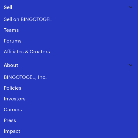
Sell
Sell on BINGOTOGEL
Teams
Forums
Affiliates & Creators
About
BINGOTOGEL, Inc.
Policies
Investors
Careers
Press
Impact