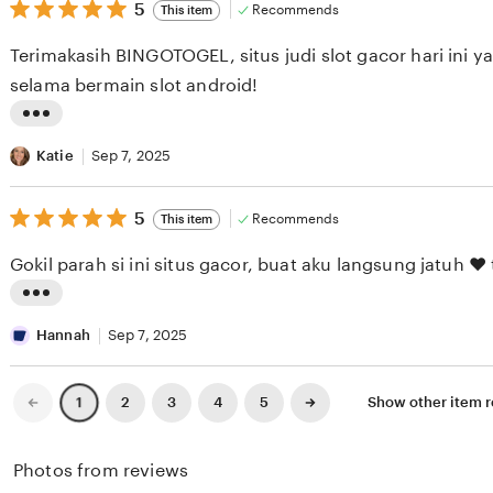
i
5
t
5
Recommends
This item
out
e
i
of
Terimakasih BINGOTOGEL, situs judi slot gacor hari ini 
5
w
n
stars
selama bermain slot android!
b
g
y
r
L
M
e
i
Katie
Sep 7, 2025
e
v
s
l
i
5
t
5
Recommends
This item
out
i
e
i
of
Gokil par
5
s
w
n
stars
s
b
g
L
a
y
r
i
Hannah
Sep 7, 2025
K
L
e
s
e
e
v
t
Previous
Next
2
3
4
5
Show other item
1
page
page
r
s
i
i
n
l
e
n
Photos from reviews
a
i
w
g