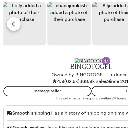
n
e
b
r
J
y
e
i
K
v
m
a
i
e
t
e
n
i
w
e
e
b
z
y
BINGOTOGEL
H
Owned by BINGOTOGEL
|
Indones
a
4.9
(62.6k)
368.9k sales
Since 20
n
n
Message seller
F
a
This seller usually responds
within 24 hours.
h
Smooth shipping
Has a history of shipping on time w
Speedy replies
Has a history of replying to messages