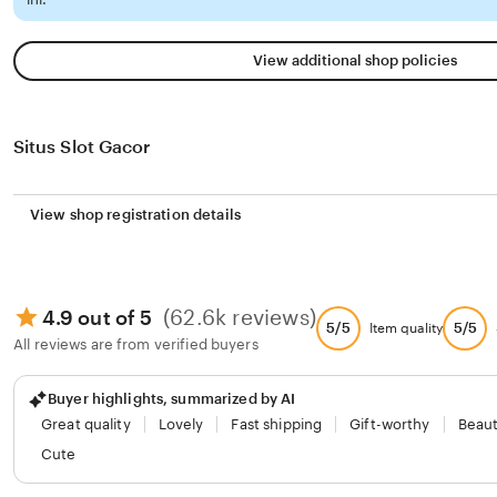
View additional shop policies
Situs Slot Gacor
View shop registration details
(62.6k reviews)
4.9 out of 5
5/5
5/5
Item quality
All reviews are from verified buyers
Buyer highlights, summarized by AI
Great quality
Lovely
Fast shipping
Gift-worthy
Beaut
Cute