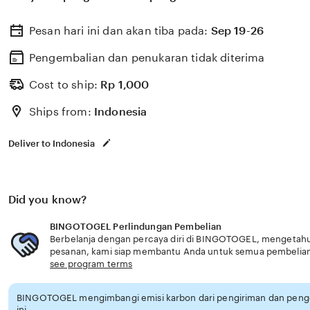
terbaik hari ini tahun 2025 minimal deposit 1000 rupiah.
Pesan hari ini dan akan tiba pada:
Sep 19-26
Pengembalian dan penukaran tidak diterima
Cost to ship:
Rp
1,000
Ships from:
Indonesia
Deliver to Indonesia
Did you know?
BINGOTOGEL Perlindungan Pembelian
Berbelanja dengan percaya diri di BINGOTOGEL, mengetahui 
pesanan, kami siap membantu Anda untuk semua pembelia
see program terms
BINGOTOGEL mengimbangi emisi karbon dari pengiriman dan pen
ini.