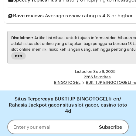
Rave reviews
Average review rating is 4.8 or higher.
Disclaimer:
Artikel ini dibuat untuk tujuan informasi dan hiburan 
adalah situs slot online yang ditujukan bagi pengguna berusia 18 
slot online memiliki risiko kehilangan uang, sehingga penting unt
bertanggung jawab. Penulis tidak menganjurkan pembaca untuk b
Read
penghasilan utama. Semua kemenangan maupun kekalahan sep
the
pada faktor keberuntungan dan manajemen bermain dari masing-m
full
Listed on Sep 9, 2025
description
2266 favorites
BINGOTOGEL
BUKTI JP BINGOTOGELfi-
Situs Terpercaya BUKTI JP BINGOTOGELfi-en/
Rahasia Jackpot gacor situs slot gacor, casino toto
4d
Subscribe
Enter
your