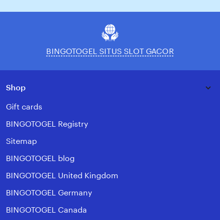
email
BINGOTOGEL SITUS SLOT GACOR
Shop
Gift cards
BINGOTOGEL Registry
Sitemap
BINGOTOGEL blog
BINGOTOGEL United Kingdom
BINGOTOGEL Germany
BINGOTOGEL Canada