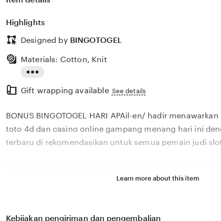
Highlights
Designed by
BINGOTOGEL
Materials: Cotton, Knit
Read
Gift wrapping available
the
See details
full
BONUS BINGOTOGEL HARI APAil-en/ hadir menawarkan ra
description
toto 4d dan casino online gampang menang hari ini den
terbaru di rekomendasikan untuk semua pemain judi s
Disebut sebagai situs gacor toto slot terpercaya, BIN
Learn more about this item
berbagai jenis games slot online dengan tingkat keme
menang hari ini. Tentu BINGOTOGEL menjadi pilihan ya
meraih kemenangan dengan peluang menang besar di si
Kebijakan pengiriman dan pengembalian