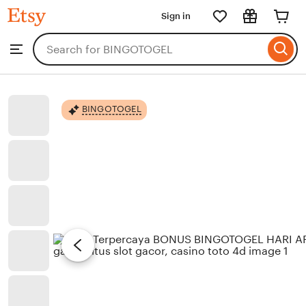
BINGOTOGEL
Sign in
Skip
to
Search
Browse
ontent
for
items
or
shops
BINGOTOGEL