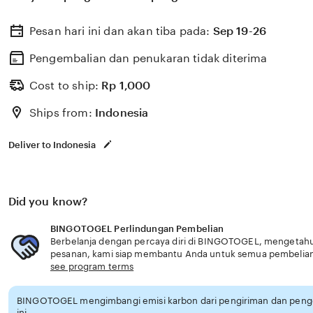
terbaik hari ini tahun 2025 minimal deposit 1000 rupiah.
Pesan hari ini dan akan tiba pada:
Sep 19-26
Pengembalian dan penukaran tidak diterima
Cost to ship:
Rp
1,000
Ships from:
Indonesia
Deliver to Indonesia
Did you know?
BINGOTOGEL Perlindungan Pembelian
Berbelanja dengan percaya diri di BINGOTOGEL, mengetahui 
pesanan, kami siap membantu Anda untuk semua pembelia
see program terms
BINGOTOGEL mengimbangi emisi karbon dari pengiriman dan pen
ini.