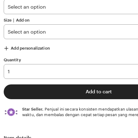
stars
Size ∣ Add on
Add personalization
Quantity
Add to cart
Star Seller.
Penjual ini secara konsisten mendapatkan ulasan
waktu, dan membalas dengan cepat setiap pesan yang mere
Item details