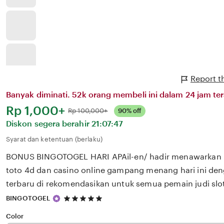
Report t
Banyak diminati. 52k orang membeli ini dalam 24 jam ter
Harga:
Rp 1,000+
Normal:
Rp 100,000+
90% off
Diskon segera berahir
21:07:47
Syarat dan ketentuan (berlaku)
BONUS BINGOTOGEL HARI APAil-en/ hadir menawarkan ra
toto 4d dan casino online gampang menang hari ini den
terbaru di rekomendasikan untuk semua pemain judi s
5
BINGOTOGEL
out
of
Color
5