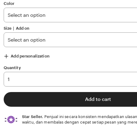
of
Color
5
stars
Size ∣ Add on
Add personalization
Quantity
Add to cart
Star Seller.
Penjual ini secara konsisten mendapatkan ulasan
waktu, dan membalas dengan cepat setiap pesan yang mere