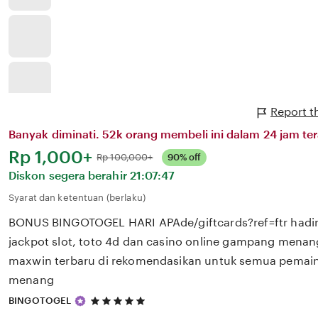
Report t
Banyak diminati. 52k orang membeli ini dalam 24 jam ter
Harga:
Rp 1,000+
Normal:
Rp 100,000+
90% off
Diskon segera berahir
21:07:47
Syarat dan ketentuan (berlaku)
BONUS BINGOTOGEL HARI APAde/giftcards?ref=ftr hadi
jackpot slot, toto 4d dan casino online gampang menang 
maxwin terbaru di rekomendasikan untuk semua pemain
menang
5
BINGOTOGEL
out