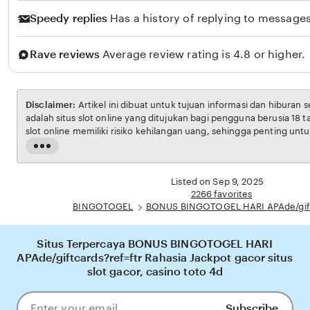
Speedy replies
Has a history of replying to messages
Rave reviews
Average review rating is 4.8 or higher.
Disclaimer:
Artikel ini dibuat untuk tujuan informasi dan hiburan 
adalah situs slot online yang ditujukan bagi pengguna berusia 18 
slot online memiliki risiko kehilangan uang, sehingga penting unt
bertanggung jawab. Penulis tidak menganjurkan pembaca untuk b
Read
penghasilan utama. Semua kemenangan maupun kekalahan sep
the
pada faktor keberuntungan dan manajemen bermain dari masing-m
full
Listed on Sep 9, 2025
description
2266 favorites
BINGOTOGEL
BONUS BINGOTOGEL HARI APAde/gift
Situs Terpercaya BONUS BINGOTOGEL HARI
APAde/giftcards?ref=ftr Rahasia Jackpot gacor situs
slot gacor, casino toto 4d
Subscribe