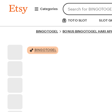
Skip
Search
BINGOTOGEL
to
Categories
for
Content
items
or
TOTO SLOT
SLOT G
shops
BINGOTOGEL
BONUS BINGOTOGEL HARI APA
BINGOTOGEL