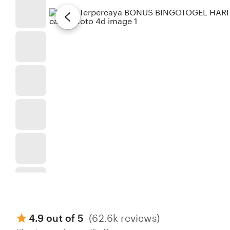
4.9 out of 5
(62.6k reviews)