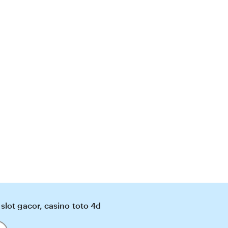
lot gacor, casino toto 4d