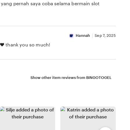
ni yang pernah saya coba selama bermain slot
Hannah
Sep 7, 2025
Gokil parah si ini situs gacor, buat aku langsung jatuh ❤️ thank you so much!
Show other item reviews from BINGOTOGEL