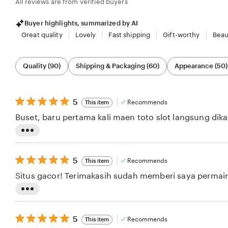
All reviews are from verified buyers
Buyer highlights, summarized by AI
Great quality
Lovely
Fast shipping
Gift-worthy
Beau
Filter
Quality (90)
Shipping & Packaging (60)
Appearance (50)
by
category
5
5
Recommends
This item
out
Buset, baru pertama kali maen toto slot langsung dik
of
5
stars
L
i
5
5
Recommends
This item
s
out
Situs gacor! Terimakasih sudah memberi saya permainan
of
t
5
i
stars
L
n
i
5
g
5
Recommends
This item
s
out