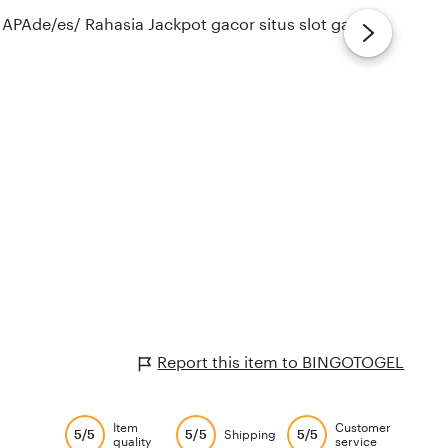
Report this item to BINGOTOGEL
Item
Customer
5/5
5/5
5/5
Shipping
quality
service