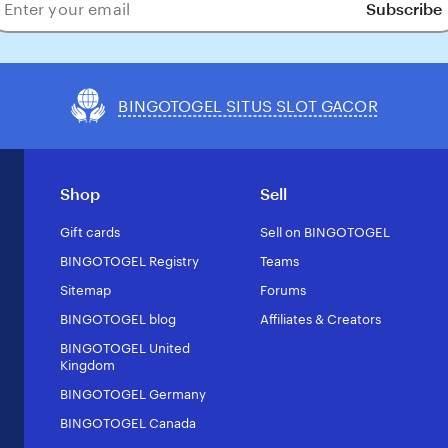
Subscribe
ter
our
ail
BINGOTOGEL SITUS SLOT GACOR
Shop
Sell
Gift cards
Sell on BINGOTOGEL
BINGOTOGEL Registry
Teams
Sitemap
Forums
BINGOTOGEL blog
Affiliates & Creators
BINGOTOGEL United
Kingdom
BINGOTOGEL Germany
BINGOTOGEL Canada