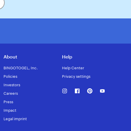
About
Help
BINGOTOGEL, Inc.
Help Center
Policies
Privacy settings
Investors
Instagram
Facebook
Pinterest
Youtube
Careers
Press
Impact
Legal imprint