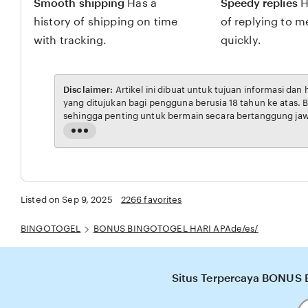
Smooth shipping
Has a
Speedy replies
H
history of shipping on time
of replying to 
with tracking.
quickly.
Disclaimer:
Artikel ini dibuat untuk tujuan informasi dan
yang ditujukan bagi pengguna berusia 18 tahun ke atas. B
sehingga penting untuk bermain secara bertanggung ja
berjudi sebagai sumber penghasilan utama. Semua ke
Read
pada faktor keberuntungan dan manajemen bermain dari
the
full
description
Listed on Sep 9, 2025
2266 favorites
BINGOTOGEL
BONUS BINGOTOGEL HARI APAde/es/
Situs Terpercaya BONUS B