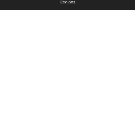
Regions