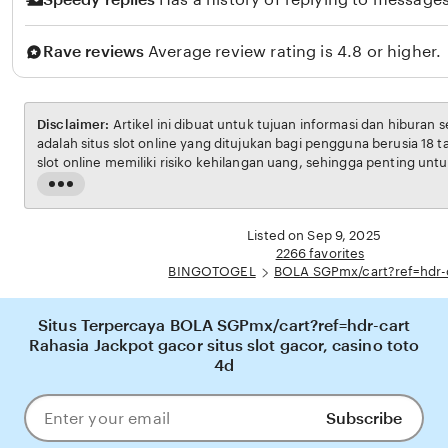
Rave reviews
Average review rating is 4.8 or higher.
Disclaimer:
Artikel ini dibuat untuk tujuan informasi dan hiburan 
adalah situs slot online yang ditujukan bagi pengguna berusia 18 
slot online memiliki risiko kehilangan uang, sehingga penting unt
bertanggung jawab. Penulis tidak menganjurkan pembaca untuk b
Read
penghasilan utama. Semua kemenangan maupun kekalahan sep
the
pada faktor keberuntungan dan manajemen bermain dari masing-m
full
Listed on Sep 9, 2025
description
2266 favorites
BINGOTOGEL
BOLA SGPmx/cart?ref=hdr-
Situs Terpercaya BOLA SGPmx/cart?ref=hdr-cart
Rahasia Jackpot gacor situs slot gacor, casino toto
4d
Subscribe
Enter
your