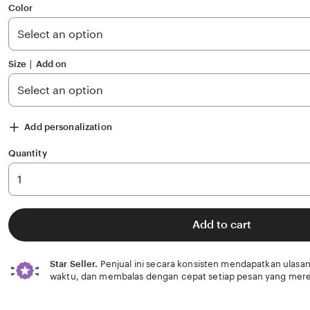
of
Color
5
stars
Size ∣ Add on
Add personalization
Quantity
Add to cart
Star Seller.
Penjual ini secara konsisten mendapatkan ulasan
waktu, dan membalas dengan cepat setiap pesan yang mere