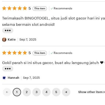
v
s
i
5
t
5
Recommends
This item
out
e
i
of
Terimakasih BINGOTOGEL, situs judi slot gacor hari ini 
5
w
n
stars
selama bermain slot android!
b
g
y
r
L
M
e
i
Katie
Sep 7, 2025
e
v
s
l
i
5
t
5
Recommends
This item
out
i
e
i
of
Gokil par
5
s
w
n
stars
s
b
g
L
a
y
r
i
Hannah
Sep 7, 2025
K
L
e
s
e
e
v
t
Previous
Next
2
3
4
5
Show other item
1
page
page
r
s
i
i
n
l
e
n