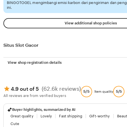
BINGOTOGEL mengimbangi emisi karbon dari pengiriman dan pen
ini.
View additional shop policies
Situs Slot Gacor
View shop registration details
(62.6k reviews)
4.9 out of 5
5/5
5/5
Item quality
All reviews are from verified buyers
Buyer highlights, summarized by AI
Great quality
Lovely
Fast shipping
Gift-worthy
Beaut
Cute