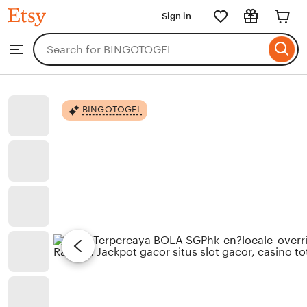
BINGOTOGEL
Sign in
Skip
to
Search
Browse
ontent
for
items
or
shops
BINGOTOGEL