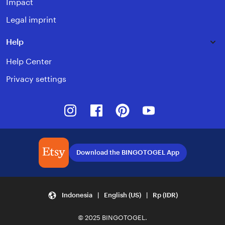
Impact
Legal imprint
Help
Help Center
Privacy settings
Instagram
Facebook
Pinterest
Youtube
Download the BINGOTOGEL App
Indonesia | English (US) | Rp (IDR)
© 2025 BINGOTOGEL.