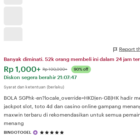
Report t
Banyak diminati. 52k orang membeli ini dalam 24 jam ter
Harga:
Rp 1,000+
Normal:
Rp 100,000+
90% off
Diskon segera berahir
21:07:47
Syarat dan ketentuan (berlaku)
BOLA SGPhk-en?locale_override=HKD|en-GB|HK hadir m
jackpot slot, toto 4d dan casino online gampang menang 
maxwin terbaru di rekomendasikan untuk semua pemain
menang
5
BINGOTOGEL
out