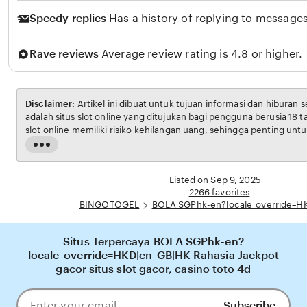
Speedy replies
Has a history of replying to messages
Rave reviews
Average review rating is 4.8 or higher.
Disclaimer:
Artikel ini dibuat untuk tujuan informasi dan hiburan 
adalah situs slot online yang ditujukan bagi pengguna berusia 18 
slot online memiliki risiko kehilangan uang, sehingga penting unt
bertanggung jawab. Penulis tidak menganjurkan pembaca untuk b
Read
penghasilan utama. Semua kemenangan maupun kekalahan sep
the
pada faktor keberuntungan dan manajemen bermain dari masing-m
full
Listed on Sep 9, 2025
description
2266 favorites
BINGOTOGEL
BOLA SGPhk-en?locale_override=H
Situs Terpercaya BOLA SGPhk-en?
locale_override=HKD|en-GB|HK Rahasia Jackpot
gacor situs slot gacor, casino toto 4d
Subscribe