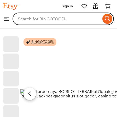
BINGOTOGEL
Sign in
Skip
to
Search
Browse
ontent
for
items
or
shops
BINGOTOGEL