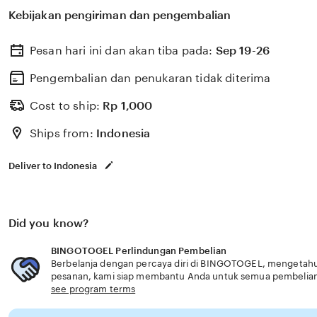
menang hari ini. Tentu BINGOTOGEL menjadi pilihan ya
Kebijakan pengiriman dan pengembalian
meraih kemenangan dengan peluang menang besar di si
terbaik hari ini tahun 2025 minimal deposit 1000 rupiah.
Pesan hari ini dan akan tiba pada:
Sep 19-26
Pengembalian dan penukaran tidak diterima
Cost to ship:
Rp
1,000
Ships from:
Indonesia
Deliver to Indonesia
Did you know?
BINGOTOGEL Perlindungan Pembelian
Berbelanja dengan percaya diri di BINGOTOGEL, mengetahui 
pesanan, kami siap membantu Anda untuk semua pembelia
see program terms