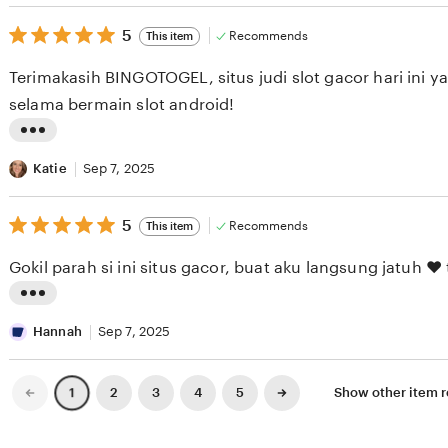
v
s
i
5
t
5
Recommends
This item
out
e
i
of
Terimakasih BINGOTOGEL, situs judi slot gacor hari ini 
5
w
n
stars
selama bermain slot android!
b
g
y
r
L
M
e
i
Katie
Sep 7, 2025
e
v
s
l
i
5
t
5
Recommends
This item
out
i
e
i
of
Gokil par
5
s
w
n
stars
s
b
g
L
a
y
r
i
Hannah
Sep 7, 2025
K
L
e
s
e
e
v
t
Previous
Next
2
3
4
5
Show other item
1
page
page
r
s
i
i
n
l
e
n