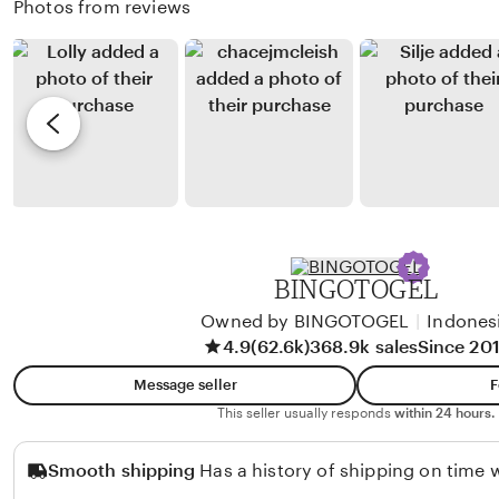
Photos from reviews
a
i
w
g
n
e
b
r
J
y
e
i
K
v
m
a
i
e
t
e
n
i
w
e
e
b
z
y
BINGOTOGEL
H
Owned by BINGOTOGEL
|
Indones
a
4.9
(62.6k)
368.9k sales
Since 20
n
n
Message seller
F
a
This seller usually responds
within 24 hours.
h
Smooth shipping
Has a history of shipping on time w