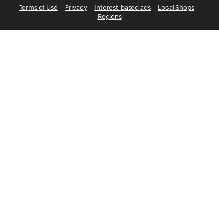
Terms of Use
Privacy
Interest-based ads
Local Shops
Regions