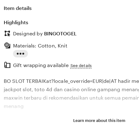
Item details
Highlights
Designed by
BINGOTOGEL
Materials: Cotton, Knit
Read
Gift wrapping available
the
See details
full
BO SLOT TERBAIKat?locale_override=EUR|de|AT hadir m
description
jackpot slot, toto 4d dan casino online gampang menang 
maxwin terbaru di rekomendasikan untuk semua pemain
menang
Learn more about this item
Disebut sebagai situs gacor toto slot terpercaya, BIN
berbagai jenis games slot online dengan tingkat keme