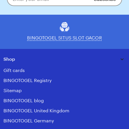
Enter
your
email
BINGOTOGEL SITUS SLOT GACOR
Shop
Gift cards
BINGOTOGEL Registry
Sitemap
BINGOTOGEL blog
BINGOTOGEL United Kingdom
BINGOTOGEL Germany