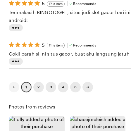
5
g
5
Recommends
This item
s
out
r
Terimakasih BINGOTOGEL, situs judi slot gacor hari i
of
t
5
e
android!
i
stars
v
n
L
i
g
i
e
5
r
5
Recommends
This item
s
out
w
e
of
t
b
5
v
i
stars
L
y
i
n
i
M
e
g
s
e
w
Previous
Next
r
2
3
4
5
1
t
page
page
l
b
e
i
i
y
v
n
s
Photos from reviews
L
i
g
s
e
e
r
a
s
w
e
K