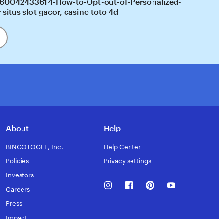
/360042433614-How-to-Opt-out-of-Personalized-
situs slot gacor, casino toto 4d
About
Help
BINGOTOGEL, Inc.
Help Center
Policies
Privacy settings
Investors
Instagram
Facebook
Pinterest
Youtube
Careers
Press
Impact