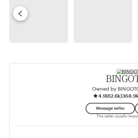
l
b
v
e
i
y
i
r
e
K
e
n
J
a
w
a
i
t
b
n
m
i
y
e
e
H
n
a
e
n
z
BINGO
n
a
Owned by BINGOT
4.9
(62.6k)
368.9k
h
Message seller
This seller usually res