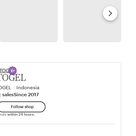
TOGEL
OGEL
|
Indonesia
 sales
Since 2017
Follow shop
ponds
within 24 hours.