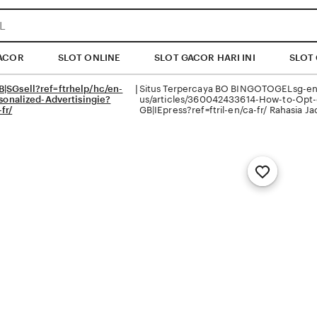
ACOR
SLOT ONLINE
SLOT GACOR HARI INI
SLOT
SGsell?ref=ftrhelp/hc/en-
Situs Terpercaya BO BINGOTOGELsg-en?
 | 
onalized-Advertisingie?
us/articles/360042433614-How-to-Opt-o
fr/
GB|IEpress?ref=ftril-en/ca-fr/ Rahasia Ja
Add
to
Favorites