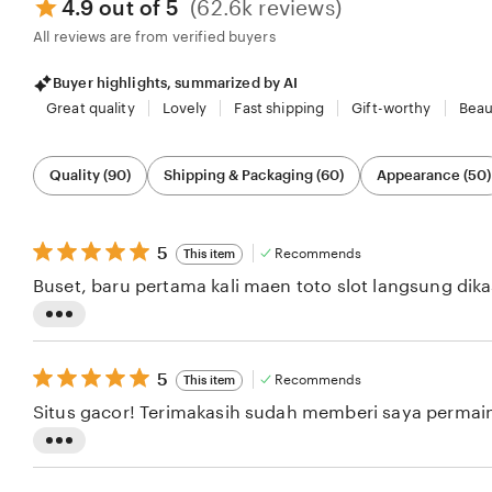
4.9 out of 5
(62.6k reviews)
All reviews are from verified buyers
Buyer highlights, summarized by AI
Great quality
Lovely
Fast shipping
Gift-worthy
Beau
Filter
Quality (90)
Shipping & Packaging (60)
Appearance (50)
by
category
5
5
Recommends
This item
out
Buset, baru pertama kali maen toto slot langsung dik
of
5
stars
L
i
5
5
Recommends
This item
s
out
Situs gacor! Terimakasih sudah memberi saya permainan
of
t
5
i
stars
L
n
i