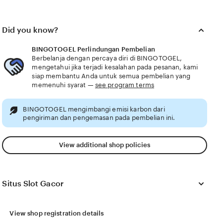
Did you know?
BINGOTOGEL Perlindungan Pembelian
Berbelanja dengan percaya diri di BINGOTOGEL,
mengetahui jika terjadi kesalahan pada pesanan, kami
siap membantu Anda untuk semua pembelian yang
memenuhi syarat —
see program terms
BINGOTOGEL mengimbangi emisi karbon dari
pengiriman dan pengemasan pada pembelian ini.
View additional shop policies
Situs Slot Gacor
View shop registration details