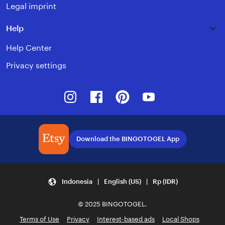
Legal imprint
Help
Help Center
Privacy settings
Instagram
Facebook
Pinterest
Youtube
Download the BINGOTOGEL App
Indonesia | English (US) | Rp (IDR)
© 2025 BINGOTOGEL.
Terms of Use
Privacy
Interest-based ads
Local Shops