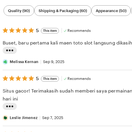
Filter
Quality (90)
Shipping & Packaging (60)
Appearance (50)
by
category
5
5
Recommends
This item
out
of
Buset, baru pertama kali maen toto slot langsung dikasi
5
stars
L
i
Melissa Kernan
Sep 9, 2025
s
5
t
5
Recommends
This item
out
i
of
Situs gacor! Terimakasih sudah memberi saya permainan 
5
n
stars
hari ini
g
r
L
e
i
Leslie Jimenez
Sep 7, 2025
v
s