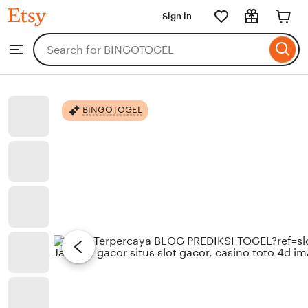
BINGOTOGEL
Sign in
Skip
to
Search
Browse
ontent
for
items
or
shops
BINGOTOGEL