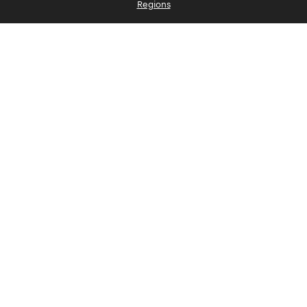
Regions