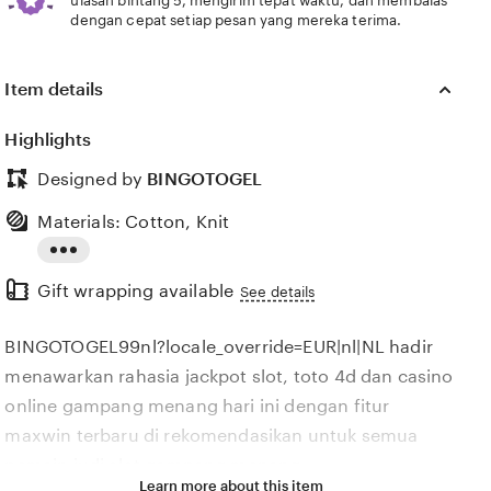
ulasan bintang 5, mengirim tepat waktu, dan membalas
dengan cepat setiap pesan yang mereka terima.
Item details
Highlights
0)
Value (9)
Comfort (8)
Ease of use (2)
Condition (1)
Designed by
BINGOTOGEL
Materials: Cotton, Knit
Read
Gift wrapping available
the
See details
full
BINGOTOGEL99nl?locale_override=EUR|nl|NL hadir
description
menawarkan rahasia jackpot slot, toto 4d dan casino
online gampang menang hari ini dengan fitur
maxwin terbaru di rekomendasikan untuk semua
pemain judi slot gampang menang
Learn more about this item