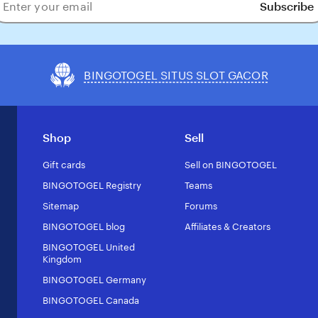
Subscribe
ter
our
ail
BINGOTOGEL SITUS SLOT GACOR
Shop
Sell
Gift cards
Sell on BINGOTOGEL
BINGOTOGEL Registry
Teams
Sitemap
Forums
BINGOTOGEL blog
Affiliates & Creators
BINGOTOGEL United
Kingdom
BINGOTOGEL Germany
BINGOTOGEL Canada