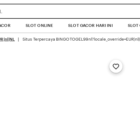
ACOR
SLOT ONLINE
SLOT GACOR HARI INI
SLOT
R|nl|NL
Situs Terpercaya BINGOTOGEL99nl?locale_override=EUR|nl|NL
 | 
Add
to
Favorites