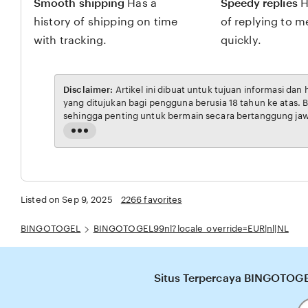
Smooth shipping
Has a
Speedy replies
H
history of shipping on time
of replying to 
with tracking.
quickly.
Disclaimer:
Artikel ini dibuat untuk tujuan informasi dan
yang ditujukan bagi pengguna berusia 18 tahun ke atas. B
sehingga penting untuk bermain secara bertanggung ja
berjudi sebagai sumber penghasilan utama. Semua ke
Read
pada faktor keberuntungan dan manajemen bermain dari
the
full
description
Listed on Sep 9, 2025
2266 favorites
BINGOTOGEL
BINGOTOGEL99nl?locale_override=EUR|nl|NL
Situs Terpercaya BINGOTOGEL9