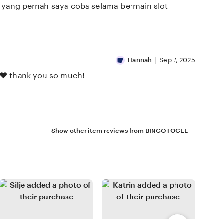
ni yang pernah saya coba selama bermain slot
Hannah
Sep 7, 2025
Gokil parah si ini situs gacor, buat aku langsung jatuh ❤️ thank you so much!
Show other item reviews from BINGOTOGEL