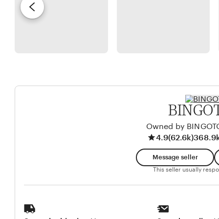
y
i
r
e
K
e
n
J
a
w
a
i
t
b
n
m
i
y
e
e
H
n
a
e
n
z
BINGO
n
a
Owned by BINGOT
4.9
(62.6k)
368.9k
h
Message seller
This seller usually res