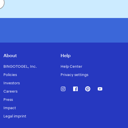
About
Help
BINGOTOGEL, Inc.
Help Center
Policies
Privacy settings
Investors
Instagram
Facebook
Pinterest
Youtube
Careers
Press
Impact
Legal imprint