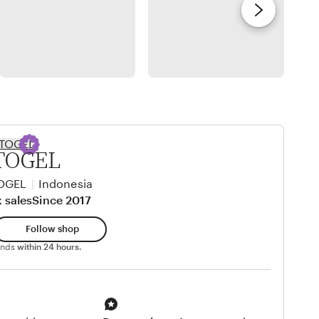
TOGEL
OGEL
|
Indonesia
 sales
Since 2017
Follow shop
ponds
within 24 hours.