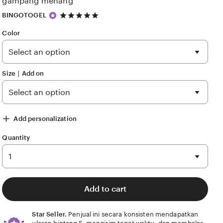
gampang menang
5
BINGOTOGEL
out
of
Color
5
stars
Size ∣ Add on
Add personalization
Quantity
Add to cart
Star Seller.
Penjual ini secara konsisten mendapatkan