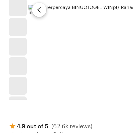
4.9 out of 5
(62.6k reviews)