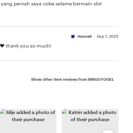
ni yang pernah saya coba selama bermain slot
Hannah
Sep 7, 2025
Gokil parah si ini situs gacor, buat aku langsung jatuh ❤️ thank you so much!
Show other item reviews from BINGOTOGEL