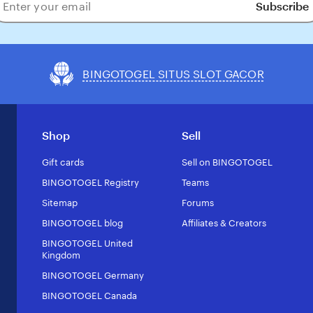
Subscribe
ter
our
ail
BINGOTOGEL SITUS SLOT GACOR
Shop
Sell
Gift cards
Sell on BINGOTOGEL
BINGOTOGEL Registry
Teams
Sitemap
Forums
BINGOTOGEL blog
Affiliates & Creators
BINGOTOGEL United
Kingdom
BINGOTOGEL Germany
BINGOTOGEL Canada