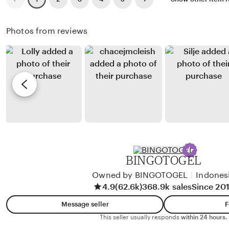
page
page
r
s
i
i
n
l
e
n
Photos from reviews
a
i
w
g
n
e
b
r
J
y
e
i
K
v
m
a
i
e
t
e
n
i
w
e
e
b
z
y
BINGOTOGEL
H
Owned by BINGOTOGEL
|
Indones
a
4.9
(62.6k)
368.9k sales
Since 20
n
n
Message seller
F
a
This seller usually responds
within 24 hours.