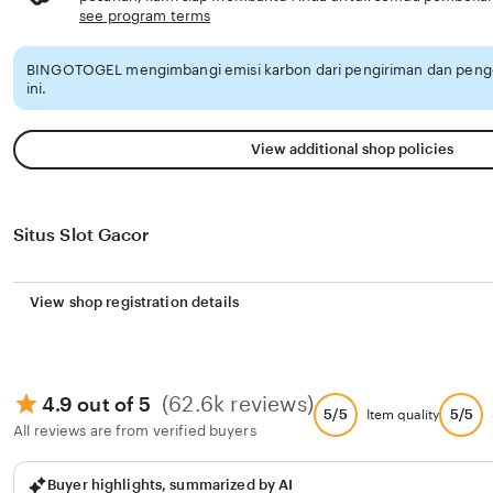
see program terms
BINGOTOGEL mengimbangi emisi karbon dari pengiriman dan pen
ini.
View additional shop policies
Situs Slot Gacor
View shop registration details
(62.6k reviews)
4.9 out of 5
5/5
5/5
Item quality
All reviews are from verified buyers
Buyer highlights, summarized by AI