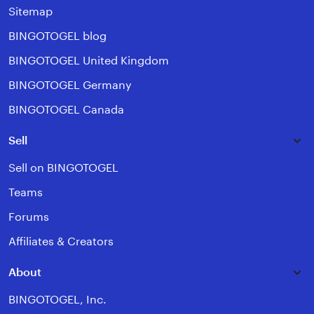
Sitemap
BINGOTOGEL blog
BINGOTOGEL United Kingdom
BINGOTOGEL Germany
BINGOTOGEL Canada
Sell
Sell on BINGOTOGEL
Teams
Forums
Affiliates & Creators
About
BINGOTOGEL, Inc.