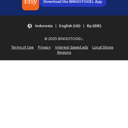
Download the BINGOTOGEL App
Indonesia | English (US) | Rp (IDR)
© 2025 BINGOTOGEL.
Terms of Use
Privacy
Interest-based ads
Local Shops
Regions