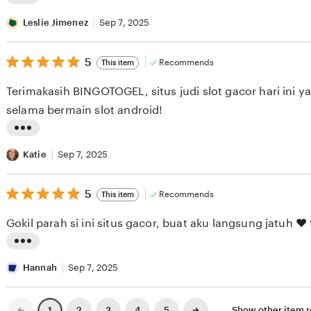
r
L
e
i
Leslie Jimenez
Sep 7, 2025
v
s
i
5
t
5
Recommends
This item
out
e
i
of
Terimakasih BINGOTOGEL, situs judi slot gacor hari ini 
5
w
n
stars
selama bermain slot android!
b
g
y
r
L
M
e
i
Katie
Sep 7, 2025
e
v
s
l
i
5
t
5
Recommends
This item
out
i
e
i
of
Gokil par
5
s
w
n
stars
s
b
g
L
a
y
r
i
Hannah
Sep 7, 2025
K
L
e
s
e
e
v
t
Previous
Next
2
3
4
5
Show other item
1