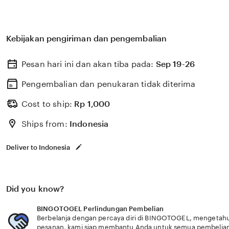
gampang menang
Disebut sebagai situs gacor toto slot terpercaya, BIN
Kebijakan pengiriman dan pengembalian
berbagai jenis games slot online dengan tingkat keme
menang hari ini. Tentu BINGOTOGEL menjadi pilihan ya
Pesan hari ini dan akan tiba pada:
Sep 19-26
meraih kemenangan dengan peluang menang besar di si
terbaik hari ini tahun 2025 minimal deposit 1000 rupiah.
Pengembalian dan penukaran tidak diterima
Cost to ship:
Rp
1,000
Ships from:
Indonesia
Deliver to Indonesia
Did you know?
BINGOTOGEL Perlindungan Pembelian
Berbelanja dengan percaya diri di BINGOTOGEL, mengetahui 
pesanan, kami siap membantu Anda untuk semua pembelia