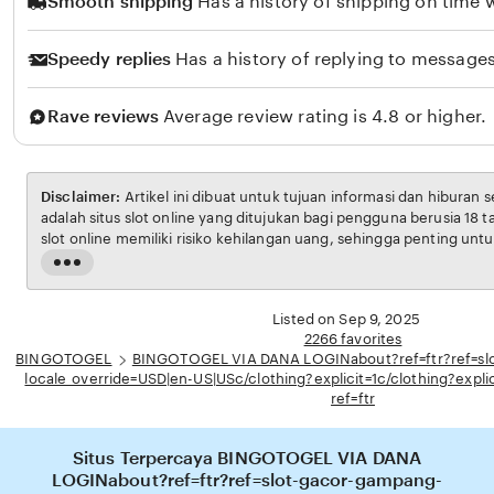
Smooth shipping
Has a history of shipping on time w
Speedy replies
Has a history of replying to messages
Rave reviews
Average review rating is 4.8 or higher.
Disclaimer:
Artikel ini dibuat untuk tujuan informasi dan hiburan 
adalah situs slot online yang ditujukan bagi pengguna berusia 18 
slot online memiliki risiko kehilangan uang, sehingga penting unt
bertanggung jawab. Penulis tidak menganjurkan pembaca untuk b
Read
penghasilan utama. Semua kemenangan maupun kekalahan sep
the
pada faktor keberuntungan dan manajemen bermain dari masing-m
full
Listed on Sep 9, 2025
description
2266 favorites
BINGOTOGEL
BINGOTOGEL VIA DANA LOGINabout?ref=ftr?ref=s
locale_override=USD|en-US|USc/clothing?explicit=1c/clothing?explic
ref=ftr
Situs Terpercaya BINGOTOGEL VIA DANA
LOGINabout?ref=ftr?ref=slot-gacor-gampang-