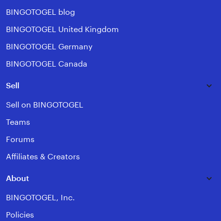
BINGOTOGEL blog
BINGOTOGEL United Kingdom
BINGOTOGEL Germany
BINGOTOGEL Canada
Sell
Sell on BINGOTOGEL
Teams
Forums
Affiliates & Creators
About
BINGOTOGEL, Inc.
Policies