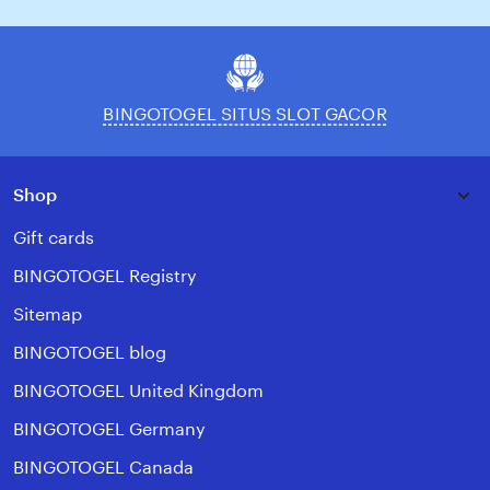
email
BINGOTOGEL SITUS SLOT GACOR
Shop
Gift cards
BINGOTOGEL Registry
Sitemap
BINGOTOGEL blog
BINGOTOGEL United Kingdom
BINGOTOGEL Germany
BINGOTOGEL Canada