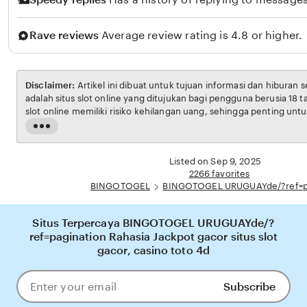
Rave reviews
Average review rating is 4.8 or higher.
Disclaimer:
Artikel ini dibuat untuk tujuan informasi dan hiburan 
adalah situs slot online yang ditujukan bagi pengguna berusia 18 
slot online memiliki risiko kehilangan uang, sehingga penting unt
bertanggung jawab. Penulis tidak menganjurkan pembaca untuk b
Read
penghasilan utama. Semua kemenangan maupun kekalahan sep
the
pada faktor keberuntungan dan manajemen bermain dari masing-m
full
Listed on Sep 9, 2025
description
2266 favorites
BINGOTOGEL
BINGOTOGEL URUGUAYde/?ref=pa
Situs Terpercaya BINGOTOGEL URUGUAYde/?
ref=pagination Rahasia Jackpot gacor situs slot
gacor, casino toto 4d
Subscribe
Enter
your