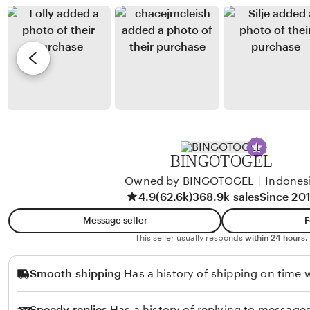
n
e
b
r
J
y
e
i
K
v
m
a
i
e
t
e
n
i
w
e
e
b
z
y
BINGOTOGEL
H
Owned by BINGOTOGEL
|
Indones
a
4.9
(62.6k)
368.9k sales
Since 20
n
n
Message seller
F
a
This seller usually responds
within 24 hours.
h
Smooth shipping
Has a history of shipping on time w
Speedy replies
Has a history of replying to messages