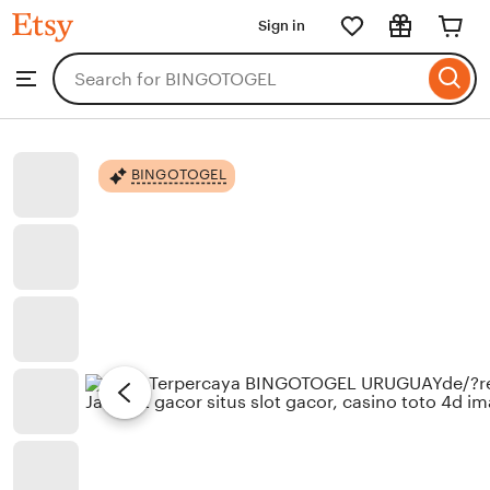
BINGOTOGEL
Sign in
Skip
to
Search
Browse
ontent
for
items
or
shops
BINGOTOGEL