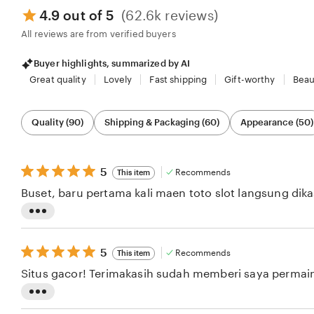
4.9 out of 5
(62.6k reviews)
All reviews are from verified buyers
Buyer highlights, summarized by AI
Great quality
Lovely
Fast shipping
Gift-worthy
Beau
Filter
Quality (90)
Shipping & Packaging (60)
Appearance (50)
by
category
5
5
Recommends
This item
out
Buset, baru pertama kali maen toto slot langsung dik
of
5
stars
L
i
5
5
Recommends
This item
s
out
Situs gacor! Terimakasih sudah memberi saya permainan
of
t
5
i
stars
L
n