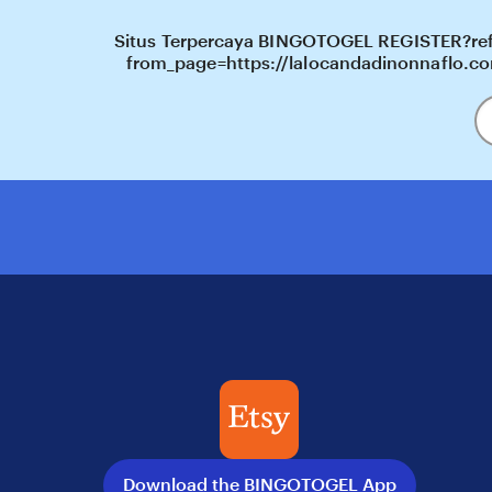
Situs Terpercaya BINGOTOGEL REGISTER?ref=
from_page=https://lalocandadinonnaflo.com/
En
y
em
Download the BINGOTOGEL App