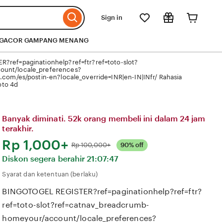
Sign in
 GACOR GAMPANG MENANG
?ref=paginationhelp?ref=ftr?ref=toto-slot?
ount/locale_preferences?
.com/es/postin-en?locale_override=INR|en-IN|INfr/ Rahasia
oto 4d
Banyak diminati. 52k orang membeli ini dalam 24 jam
terakhir.
Harga:
Rp 1,000+
Normal:
Rp 100,000+
90% off
Diskon segera berahir
21:07:47
Syarat dan ketentuan (berlaku)
BINGOTOGEL REGISTER?ref=paginationhelp?ref=ftr?
ref=toto-slot?ref=catnav_breadcrumb-
homeyour/account/locale_preferences?