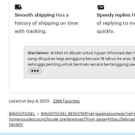
Smooth shipping
Has a
Speedy replies
H
history of shipping on time
of replying to 
with tracking.
quickly.
Disclaimer:
Artikel ini dibuat untuk tujuan informasi dan
yang ditujukan bagi pengguna berusia 18 tahun ke atas. B
sehingga penting untuk bermain secara bertanggung ja
berjudi sebagai sumber penghasilan utama. Semua ke
Read
pada faktor keberuntungan dan manajemen bermain dari
the
full
description
Listed on Sep 9, 2025
2266 favorites
BINGOTOGEL
BINGOTOGEL REGISTER?ref=paginationhelp?ref=ft
homeyour/account/locale_preferences?from_page=https://lalocan
IN|INfr/