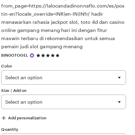
from_page=https://lalocandadinonnaflo.com/es/pos
tin-en?locale_override=INR|en-IN|INfr/ hadir
menawarkan rahasia jackpot slot, toto 4d dan casino
online gampang menang hari ini dengan fitur
maxwin terbaru di rekomendasikan untuk semua
pemain judi slot gampang menang
5
BINGOTOGEL
out
of
Color
5
stars
Size ∣ Add on
Add personalization
Quantity