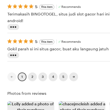
i
5
g
5
Recommends
This item
s
out
r
Terimakasih BINGOTOGEL, situs judi slot gacor hari i
of
t
5
e
android!
i
stars
v
n
L
i
g
i
e
5
r
5
Recommends
This item
s
out
w
e
of
t
b
5
v
i
stars
L
y
i
n
i
M
e
g
s
e
w
Previous
Next
r
2
3
4
5
1
t
page
page
l
b
e
i
i
y
v
n
s
Photos from reviews
L
i
g
s
e
e
r
a
s
w