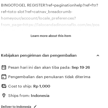
BINGOTOGEL REGISTER?ref=paginationhelp?ref=ftr?
description
ref=toto-slot?ref=catnav_breadcrumb-
homeyour/account/locale_preferences?
from_page=https://lalocandadinonnaflo.com/es/pos
tin-en?locale_override=INR|en-IN|INfr/ hadir
Learn more about this item
menawarkan rahasia jackpot slot, toto 4d dan casino
online gampang menang hari ini dengan fitur
maxwin terbaru di rekomendasikan untuk semua
Kebijakan pengiriman dan pengembalian
pemain judi slot gampang menang
Pesan hari ini dan akan tiba pada:
Sep 19-26
Disebut sebagai situs gacor toto slot terpercaya,
BINGOTOGEL menyediakan berbagai jenis games slot
Pengembalian dan penukaran tidak diterima
online dengan tingkat kemenangan tinggi gampang
Cost to ship:
Rp
1,000
menang hari ini. Tentu BINGOTOGEL menjadi pilihan
Ships from:
Indonesia
yang tepat untuk Anda meraih kemenangan dengan
peluang menang besar di situs tergacor dan terbaik
Deliver to Indonesia