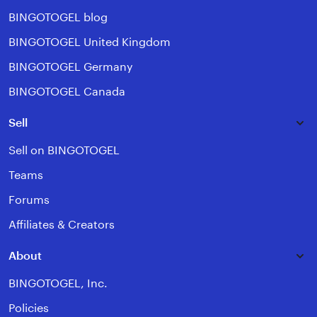
BINGOTOGEL blog
BINGOTOGEL United Kingdom
BINGOTOGEL Germany
BINGOTOGEL Canada
Sell
Sell on BINGOTOGEL
Teams
Forums
Affiliates & Creators
About
BINGOTOGEL, Inc.
Policies