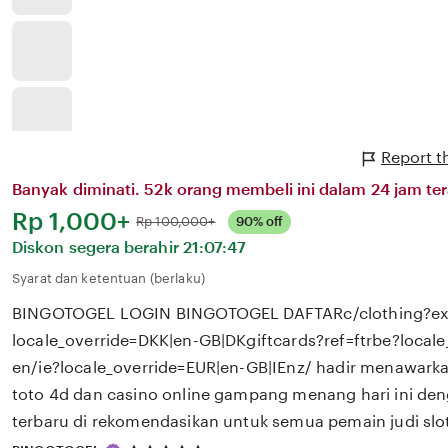
Report t
Banyak diminati. 52k orang membeli ini dalam 24 jam ter
Harga:
Rp 1,000+
Normal:
Rp 100,000+
90% off
Diskon segera berahir
21:07:47
Syarat dan ketentuan (berlaku)
BINGOTOGEL LOGIN BINGOTOGEL DAFTARc/clothing?expl
locale_override=DKK|en-GB|DKgiftcards?ref=ftrbe?locale
en/ie?locale_override=EUR|en-GB|IEnz/ hadir menawarkan
toto 4d dan casino online gampang menang hari ini den
terbaru di rekomendasikan untuk semua pemain judi s