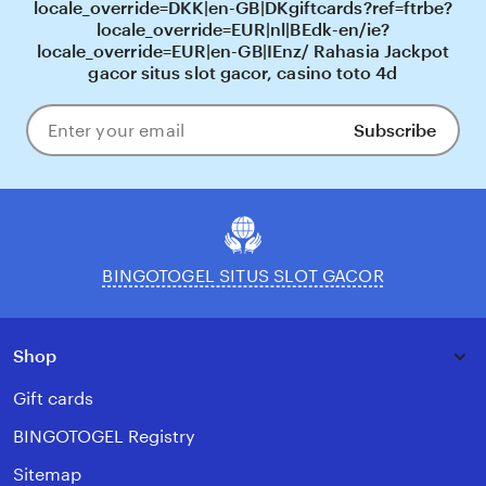
locale_override=DKK|en-GB|DKgiftcards?ref=ftrbe?
locale_override=EUR|nl|BEdk-en/ie?
locale_override=EUR|en-GB|IEnz/ Rahasia Jackpot
gacor situs slot gacor, casino toto 4d
Subscribe
Enter
your
email
BINGOTOGEL SITUS SLOT GACOR
Shop
Gift cards
BINGOTOGEL Registry
Sitemap