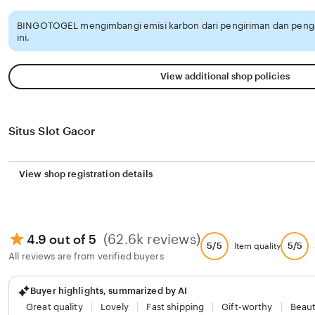
BINGOTOGEL mengimbangi emisi karbon dari pengiriman dan pen
ini.
View additional shop policies
Situs Slot Gacor
View shop registration details
(62.6k reviews)
4.9 out of 5
5/5
5/5
Item quality
All reviews are from verified buyers
Buyer highlights, summarized by AI
Great quality
Lovely
Fast shipping
Gift-worthy
Beaut