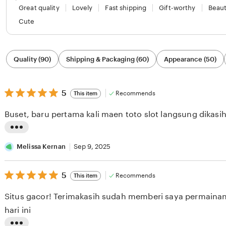
Great quality
Lovely
Fast shipping
Gift-worthy
Beaut
Cute
Filter
Quality (90)
Shipping & Packaging (60)
Appearance (50)
by
category
5
5
Recommends
This item
out
of
Buset, baru pertama kali maen toto slot langsung dikasi
5
stars
L
i
Melissa Kernan
Sep 9, 2025
s
5
t
5
Recommends
This item
out
i
of
Situs gacor! Terimakasih sudah memberi saya permainan 
5
n
stars
hari ini
g