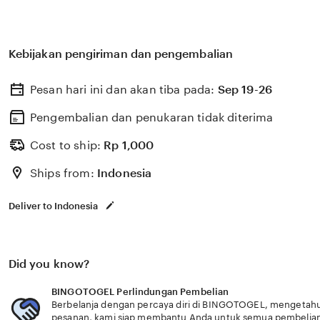
pemain judi slot gampang menang
Disebut sebagai situs gacor toto slot terpercaya, BIN
Kebijakan pengiriman dan pengembalian
berbagai jenis games slot online dengan tingkat keme
menang hari ini. Tentu BINGOTOGEL menjadi pilihan ya
Pesan hari ini dan akan tiba pada:
Sep 19-26
meraih kemenangan dengan peluang menang besar di si
terbaik hari ini tahun 2025 minimal deposit 1000 rupiah.
Pengembalian dan penukaran tidak diterima
Cost to ship:
Rp
1,000
Ships from:
Indonesia
Deliver to Indonesia
Did you know?
BINGOTOGEL Perlindungan Pembelian
Berbelanja dengan percaya diri di BINGOTOGEL, mengetahui 
pesanan, kami siap membantu Anda untuk semua pembelia