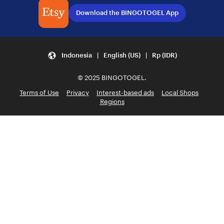
Download the BINGOTOGEL App
Indonesia | English (US) | Rp (IDR)
© 2025 BINGOTOGEL.
Terms of Use
Privacy
Interest-based ads
Local Shops
Regions