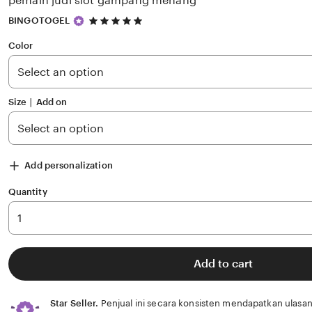
pemain judi slot gampang menang
5
BINGOTOGEL
out
of
Color
5
stars
Size ∣ Add on
Add personalization
Quantity
Add to cart
Star Seller.
Penjual ini secara konsisten mendapatkan ulasan