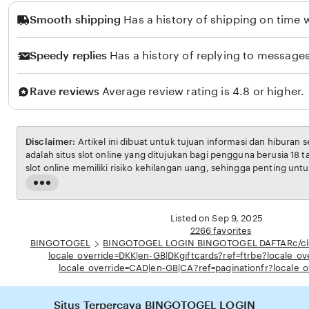
h
Smooth shipping
Has a history of shipping on time w
Speedy replies
Has a history of replying to messages
Rave reviews
Average review rating is 4.8 or higher.
Disclaimer:
Artikel ini dibuat untuk tujuan informasi dan hiburan 
adalah situs slot online yang ditujukan bagi pengguna berusia 18 
slot online memiliki risiko kehilangan uang, sehingga penting unt
bertanggung jawab. Penulis tidak menganjurkan pembaca untuk b
Read
penghasilan utama. Semua kemenangan maupun kekalahan sep
the
pada faktor keberuntungan dan manajemen bermain dari masing-m
full
Listed on Sep 9, 2025
description
2266 favorites
BINGOTOGEL
BINGOTOGEL LOGIN BINGOTOGEL DAFTARc/clot
locale_override=DKK|en-GB|DKgiftcards?ref=ftrbe?locale_ov
locale_override=CAD|en-GB|CA?ref=paginationfr?locale_o
Situs Terpercaya BINGOTOGEL LOGIN