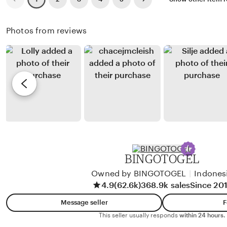
page
page
r
s
i
i
n
l
e
n
Photos from reviews
a
i
w
g
n
e
b
r
J
y
e
i
K
v
m
a
i
e
t
e
n
i
w
e
e
b
z
y
BINGOTOGEL
H
Owned by BINGOTOGEL
|
Indones
a
4.9
(62.6k)
368.9k sales
Since 20
n
n
Message seller
F
a
This seller usually responds
within 24 hours.