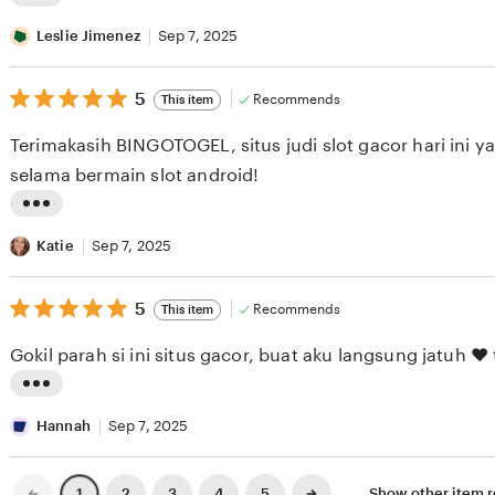
r
L
e
i
Leslie Jimenez
Sep 7, 2025
v
s
i
5
t
5
Recommends
This item
out
e
i
of
Terimakasih BINGOTOGEL, situs judi slot gacor hari ini 
5
w
n
stars
selama bermain slot android!
b
g
y
r
L
M
e
i
Katie
Sep 7, 2025
e
v
s
l
i
5
t
5
Recommends
This item
out
i
e
i
of
Gokil par
5
s
w
n
stars
s
b
g
L
a
y
r
i
Hannah
Sep 7, 2025
K
L
e
s
e
e
v
t
Previous
Next
2
3
4
5
Show other item
1