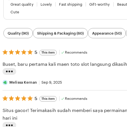
Great quality
Lovely
Fast shipping
Gift-worthy
Beaut
Cute
Filter
Quality (90)
Shipping & Packaging (60)
Appearance (50)
by
category
5
5
Recommends
This item
out
of
Buset, baru pertama kali maen toto slot langsung dikasi
5
stars
L
i
Melissa Kernan
Sep 9, 2025
s
5
t
5
Recommends
This item
out
i
of
Situs gacor! Terimakasih sudah memberi saya permainan 
5
n
stars
hari ini
g