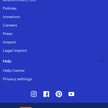
Policies
Investors
Careers
Press
Impact
Legal imprint
Help
Help Center
Privacy settings
Instagram
Facebook
Pinterest
Youtube