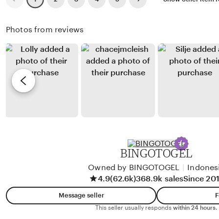
page
page
r
s
i
i
n
l
e
n
Photos from reviews
a
i
w
g
n
e
b
r
J
y
e
i
K
v
m
a
i
e
t
e
n
i
w
e
e
b
z
y
BINGOTOGEL
H
Owned by BINGOTOGEL
|
Indones
a
4.9
(62.6k)
368.9k sales
Since 20
n
n
Message seller
F
a
This seller usually responds
within 24 hours.