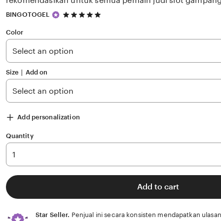
rekomendasikan untuk semua pemain judi slot gampa
5
BINGOTOGEL
out
of
Color
5
stars
Size ∣ Add on
Add personalization
Quantity
Add to cart
Star Seller.
Penjual ini secara konsisten mendapatkan ulasan