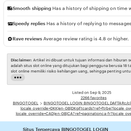
h
Smooth shipping
Has a history of shipping on time w
Speedy replies
Has a history of replying to messages
Rave reviews
Average review rating is 4.8 or higher.
Disclaimer:
Artikel ini dibuat untuk tujuan informasi dan hiburan 
adalah situs slot online yang ditujukan bagi pengguna berusia 18 
slot online memiliki risiko kehilangan uang, sehingga penting unt
bertanggung jawab. Penulis tidak menganjurkan pembaca untuk b
Read
penghasilan utama. Semua kemenangan maupun kekalahan sep
the
pada faktor keberuntungan dan manajemen bermain dari masing-m
full
Listed on Sep 9, 2025
description
2266 favorites
BINGOTOGEL
BINGOTOGEL LOGIN BINGOTOGEL DAFTARc/clot
locale_override=DKK|en-GB|DKgiftcards?ref=ftrbe?locale_ov
locale_override=CAD|en-GB|CA?ref=paginationca-fr?locale_ove
Situs Terpercaya BINGOTOGEL LOGIN