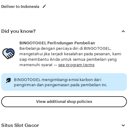
yang tepat untuk Anda meraih kemenangan dengan
Deliver to Indonesia
peluang menang besar di situs tergacor dan terbaik
hari ini tahun 2025 minimal deposit 1000 rupiah.
Did you know?
BINGOTOGEL Perlindungan Pembelian
Berbelanja dengan percaya diri di BINGOTOGEL,
mengetahui jika terjadi kesalahan pada pesanan, kami
siap membantu Anda untuk semua pembelian yang
memenuhi syarat —
see program terms
BINGOTOGEL mengimbangi emisi karbon dari
pengiriman dan pengemasan pada pembelian ini.
View additional shop policies
Situs Slot Gacor