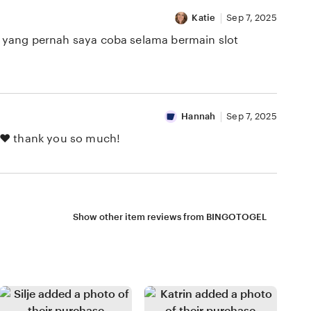
Katie
Sep 7, 2025
ni yang pernah saya coba selama bermain slot
Hannah
Sep 7, 2025
Gokil parah si ini situs gacor, buat aku langsung jatuh ❤️ thank you so much!
Show other item reviews from BINGOTOGEL