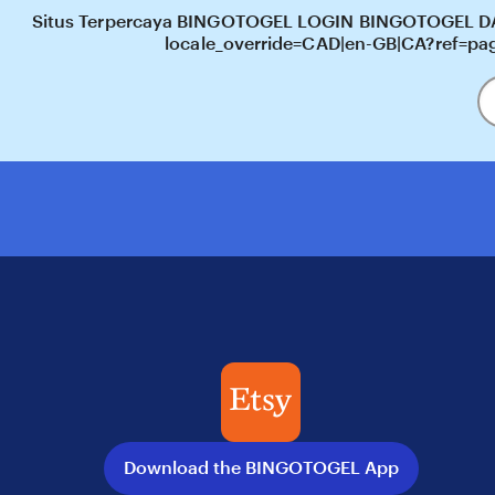
Situs Terpercaya BINGOTOGEL LOGIN BINGOTOGEL DAFTA
locale_override=CAD|en-GB|CA?ref=pagi
En
y
em
Download the BINGOTOGEL App