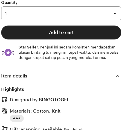
Quantity
Add to cart
Star Seller.
Penjual ini secara konsisten mendapatkan
0)
Value (9)
Comfort (8)
Ease of use (2)
Condition (1)
ulasan bintang 5, mengirim tepat waktu, dan membalas
dengan cepat setiap pesan yang mereka terima.
Item details
Highlights
Designed by
BINGOTOGEL
Materials: Cotton, Knit
Read
Gift wrapping available
the
See details