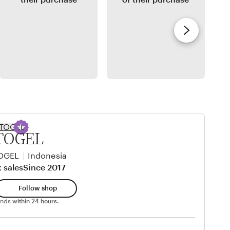
TOGEL
OGEL
|
Indonesia
 sales
Since 2017
Follow shop
ponds
within 24 hours.