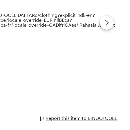
Report this item to BINGOTOGEL