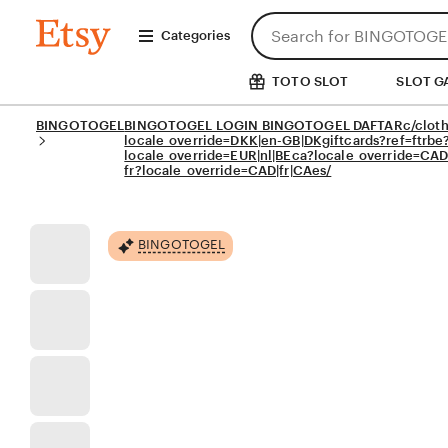
Skip
Search
BINGOTOGEL
to
Categories
for
Content
items
or
TOTO SLOT
SLOT G
shops
BINGOTOGEL
BINGOTOGEL LOGIN BINGOTOGEL DAFTARc/clothin
locale_override=DKK|en-GB|DKgiftcards?ref=ftrbe
locale_override=EUR|nl|BEca?locale_override=CAD
fr?locale_override=CAD|fr|CAes/
BINGOTOGEL