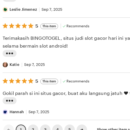
r
L
e
i
Leslie Jimenez
Sep 7, 2025
v
s
i
5
t
5
Recommends
This item
out
e
i
of
Terimakasih BINGOTOGEL, situs judi slot gacor hari ini 
5
w
n
stars
selama bermain slot android!
b
g
y
r
L
M
e
i
Katie
Sep 7, 2025
e
v
s
l
i
5
t
5
Recommends
This item
out
i
e
i
of
Gokil par
5
s
w
n
stars
s
b
g
L
a
y
r
i
Hannah
Sep 7, 2025
K
L
e
s
e
e
v
t
Previous
Next
2
3
4
5
Show other item
1