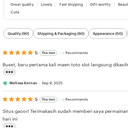
Great quality
Lovely
Fast shipping
Gift-worthy
Beaut
Cute
Filter
Quality (90)
Shipping & Packaging (60)
Appearance (50)
by
category
5
5
Recommends
This item
out
of
Buset, baru pertama kali maen toto slot langsung dikasi
5
stars
L
i
Melissa Kernan
Sep 9, 2025
s
5
t
5
Recommends
This item
out
i
of
Situs gacor! Terimakasih sudah memberi saya permainan 
5
n
stars
hari ini
g