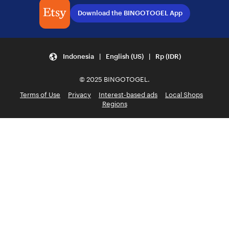
Download the BINGOTOGEL App
Indonesia | English (US) | Rp (IDR)
© 2025 BINGOTOGEL.
Terms of Use
Privacy
Interest-based ads
Local Shops
Regions