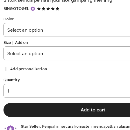
untuk semua pemain judi slot gampang menang
5
BINGOTOGEL
out
of
Color
5
stars
Size ∣ Add on
Add personalization
Quantity
Add to cart
Star Seller.
Penjual ini secara konsisten mendapatkan ulasan