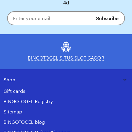
4d
Subscribe
Enter
your
email
BINGOTOGEL SITUS SLOT GACOR
Shop
Gift cards
BINGOTOGEL Registry
Sitemap
BINGOTOGEL blog