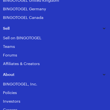
BINGOTOGEL United Kingdom
BINGOTOGEL Germany
BINGOTOGEL Canada
Sell
Sell on BINGOTOGEL
Teams
Forums
Affiliates & Creators
About
BINGOTOGEL, Inc.
Policies
Investors
Careers