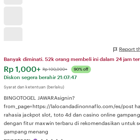
Report t
Banyak diminati. 52k orang membeli ini dalam 24 jam ter
Harga:
Rp 1,000+
Normal:
Rp 100,000+
90% off
Diskon segera berahir
21:07:47
Syarat dan ketentuan (berlaku)
BINGOTOGEL JAWARAsignin?
from_page=https://lalocandadinonnaflo.com/es/post h
rahasia jackpot slot, toto 4d dan casino online gampang
dengan fitur maxwin terbaru di rekomendasikan untuk s
gampang menang