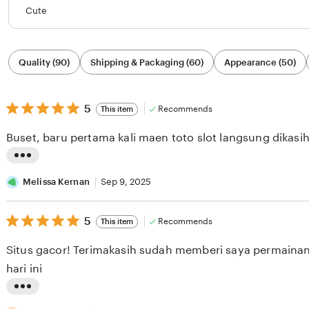
Cute
Filter
Quality (90)
Shipping & Packaging (60)
Appearance (50)
by
category
5
5
Recommends
This item
out
of
Buset, baru pertama kali maen toto slot langsung dikasi
5
stars
L
i
Melissa Kernan
Sep 9, 2025
s
5
t
5
Recommends
This item
out
i
of
Situs gacor! Terimakasih sudah memberi saya permainan 
5
n
stars
hari ini
g
r
L