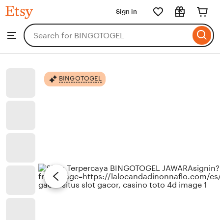
BINGOTOGEL
Sign in
Skip
to
Search
Browse
ontent
for
items
or
shops
BINGOTOGEL