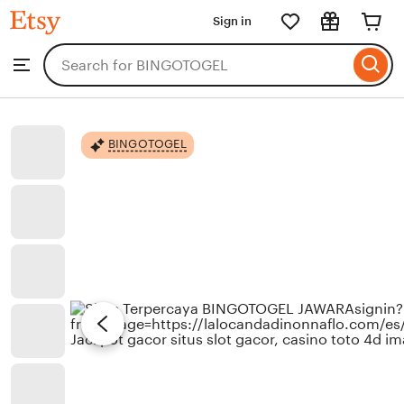
BINGOTOGEL
Sign in
Skip
to
Search
Browse
ontent
for
items
or
shops
BINGOTOGEL