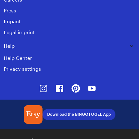
Press
Impact
Legal imprint
Help
Help Center
Privacy settings
Instagram
Facebook
Pinterest
Youtube
Download the BINGOTOGEL App