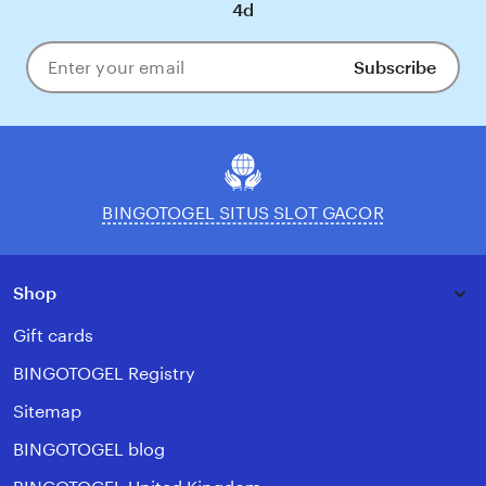
4d
Subscribe
Enter
your
email
BINGOTOGEL SITUS SLOT GACOR
Shop
Gift cards
BINGOTOGEL Registry
Sitemap
BINGOTOGEL blog