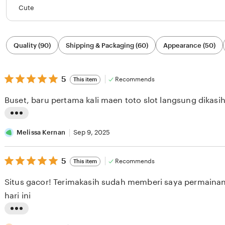
Cute
Filter
Quality (90)
Shipping & Packaging (60)
Appearance (50)
by
category
5
5
Recommends
This item
out
of
Buset, baru pertama kali maen toto slot langsung dikasi
5
stars
L
i
Melissa Kernan
Sep 9, 2025
s
5
t
5
Recommends
This item
out
i
of
Situs gacor! Terimakasih sudah memberi saya permainan 
5
n
stars
hari ini
g
r
L