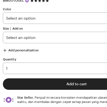
5
BINGOTOGEL
out
of
Color
5
stars
Size ∣ Add on
Add personalization
Quantity
Add to cart
Star Seller.
Penjual ini secara konsisten mendapatkan ulasan
waktu, dan membalas dengan cepat setiap pesan yang mere