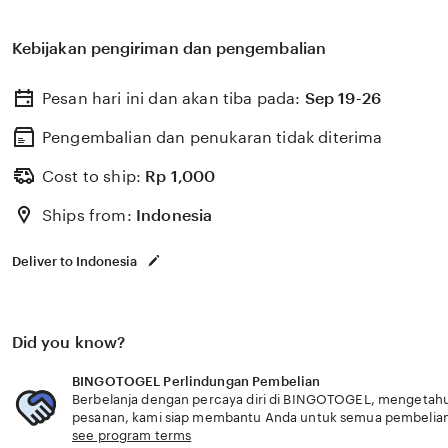
Disebut sebagai situs gacor toto slot terpercaya, BIN
berbagai jenis games slot online dengan tingkat keme
Kebijakan pengiriman dan pengembalian
menang hari ini. Tentu BINGOTOGEL menjadi pilihan ya
meraih kemenangan dengan peluang menang besar di si
Pesan hari ini dan akan tiba pada:
Sep 19-26
terbaik hari ini tahun 2025 minimal deposit 1000 rupiah.
Pengembalian dan penukaran tidak diterima
Cost to ship:
Rp
1,000
Ships from:
Indonesia
Deliver to Indonesia
Did you know?
BINGOTOGEL Perlindungan Pembelian
Berbelanja dengan percaya diri di BINGOTOGEL, mengetahui 
pesanan, kami siap membantu Anda untuk semua pembelia
see program terms