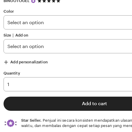
5
BINGOTOGEL
out
of
Color
5
stars
Size ∣ Add on
Add personalization
Quantity
Add to cart
Star Seller.
Penjual ini secara konsisten mendapatkan ulasan
waktu, dan membalas dengan cepat setiap pesan yang mere