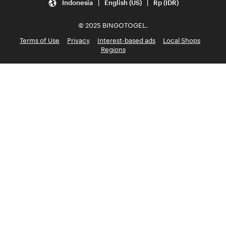
Indonesia | English (US) | Rp (IDR)
© 2025 BINGOTOGEL.
Terms of Use
Privacy
Interest-based ads
Local Shops
Regions