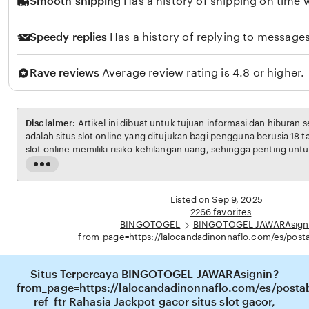
Smooth shipping
Has a history of shipping on time w
Speedy replies
Has a history of replying to messages
Rave reviews
Average review rating is 4.8 or higher.
Disclaimer:
Artikel ini dibuat untuk tujuan informasi dan hiburan 
adalah situs slot online yang ditujukan bagi pengguna berusia 18 
slot online memiliki risiko kehilangan uang, sehingga penting unt
bertanggung jawab. Penulis tidak menganjurkan pembaca untuk b
Read
penghasilan utama. Semua kemenangan maupun kekalahan sep
the
pada faktor keberuntungan dan manajemen bermain dari masing-m
full
Listed on Sep 9, 2025
description
2266 favorites
BINGOTOGEL
BINGOTOGEL JAWARAsign
from_page=https://lalocandadinonnaflo.com/es/posta
Situs Terpercaya BINGOTOGEL JAWARAsignin?
from_page=https://lalocandadinonnaflo.com/es/posta
ref=ftr Rahasia Jackpot gacor situs slot gacor,