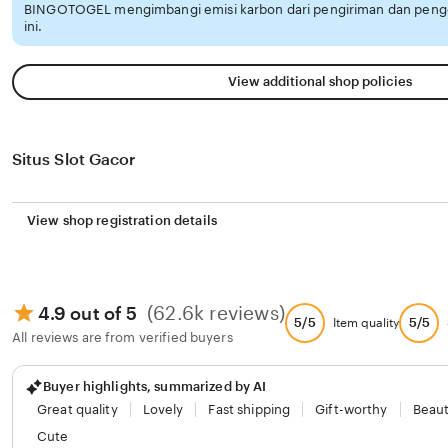
BINGOTOGEL mengimbangi emisi karbon dari pengiriman dan pen
ini.
View additional shop policies
Situs Slot Gacor
View shop registration details
(62.6k reviews)
4.9 out of 5
5/5
5/5
Item quality
All reviews are from verified buyers
Buyer highlights, summarized by AI
Great quality
Lovely
Fast shipping
Gift-worthy
Beaut
Cute