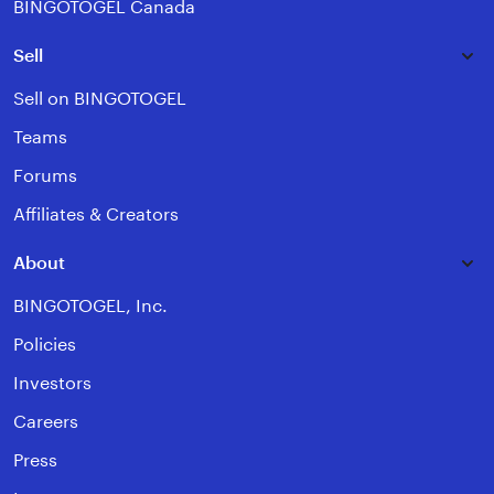
BINGOTOGEL Canada
Sell
Sell on BINGOTOGEL
Teams
Forums
Affiliates & Creators
About
BINGOTOGEL, Inc.
Policies
Investors
Careers
Press