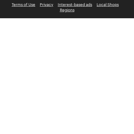
Terms of Use
Privacy
Interest-based ads
Local Shops
Regions