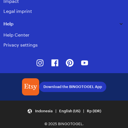
Impact
Legal imprint
Help
Help Center
Privacy settings
Instagram
Facebook
Pinterest
Youtube
Download the BINGOTOGEL App
Indonesia | English (US) | Rp (IDR)
© 2025 BINGOTOGEL.