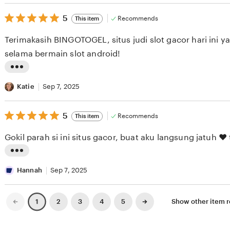
v
s
i
5
t
5
Recommends
This item
out
e
i
of
Terimakasih BINGOTOGEL, situs judi slot gacor hari ini 
5
w
n
stars
selama bermain slot android!
b
g
y
r
L
M
e
i
Katie
Sep 7, 2025
e
v
s
l
i
5
t
5
Recommends
This item
out
i
e
i
of
Gokil par
5
s
w
n
stars
s
b
g
L
a
y
r
i
Hannah
Sep 7, 2025
K
L
e
s
e
e
v
t
Previous
Next
2
3
4
5
Show other item
1
page
page
r
s
i
i
n
l
e
n