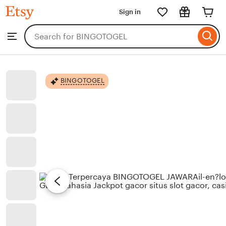
BINGOTOGEL
Sign in
Skip
to
Search
Browse
ontent
for
items
or
shops
BINGOTOGEL