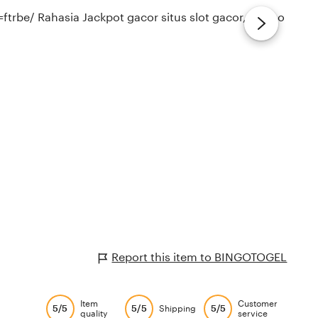
Report this item to BINGOTOGEL
Item
Customer
5/5
5/5
5/5
Shipping
quality
service