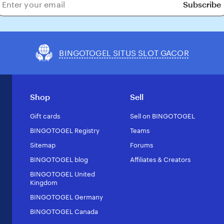
Subscribe
ter
our
ail
BINGOTOGEL SITUS SLOT GACOR
Shop
Sell
Gift cards
Sell on BINGOTOGEL
BINGOTOGEL Registry
Teams
Sitemap
Forums
BINGOTOGEL blog
Affiliates & Creators
BINGOTOGEL United
Kingdom
BINGOTOGEL Germany
BINGOTOGEL Canada