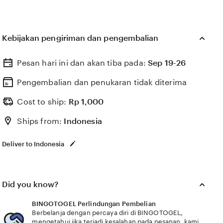
Disebut sebagai situs gacor toto slot terpercaya,
BINGOTOGEL menyediakan berbagai jenis games slot
Kebijakan pengiriman dan pengembalian
online dengan tingkat kemenangan tinggi gampang
menang hari ini. Tentu BINGOTOGEL menjadi pilihan
Pesan hari ini dan akan tiba pada:
Sep 19-26
yang tepat untuk Anda meraih kemenangan dengan
peluang menang besar di situs tergacor dan terbaik
Pengembalian dan penukaran tidak diterima
hari ini tahun 2025 minimal deposit 1000 rupiah.
Cost to ship:
Rp
1,000
Ships from:
Indonesia
Deliver to Indonesia
Did you know?
BINGOTOGEL Perlindungan Pembelian
Berbelanja dengan percaya diri di BINGOTOGEL,
mengetahui jika terjadi kesalahan pada pesanan, kami