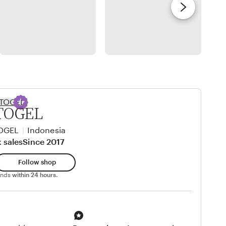
TOGEL
OGEL
|
Indonesia
 sales
Since 2017
Follow shop
ponds
within 24 hours.