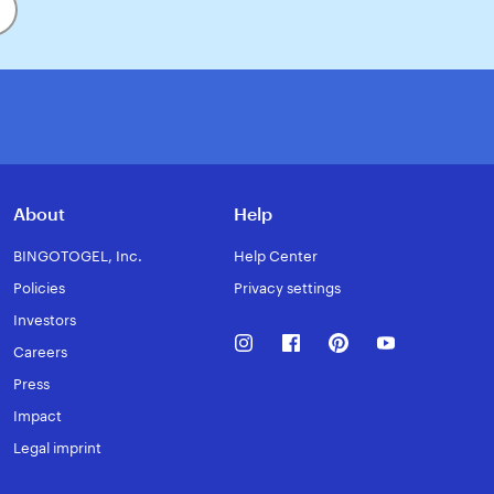
About
Help
BINGOTOGEL, Inc.
Help Center
Policies
Privacy settings
Investors
Instagram
Facebook
Pinterest
Youtube
Careers
Press
Impact
Legal imprint