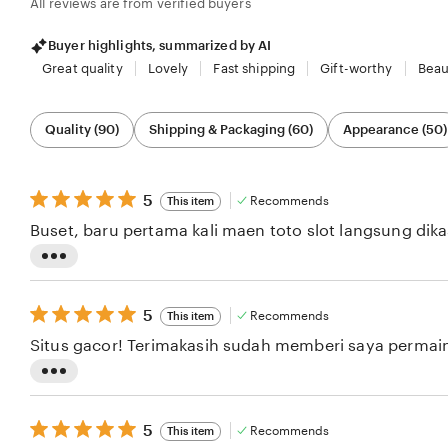
All reviews are from verified buyers
Buyer highlights, summarized by AI
Great quality
Lovely
Fast shipping
Gift-worthy
Beau
Filter
Quality (90)
Shipping & Packaging (60)
Appearance (50)
by
category
5
5
Recommends
This item
out
Buset, baru pertama kali maen toto slot langsung dik
of
5
stars
L
i
5
5
Recommends
This item
s
out
Situs gacor! Terimakasih sudah memberi saya permainan
of
t
5
i
stars
L
n
i
5
g
5
Recommends
This item
s
out