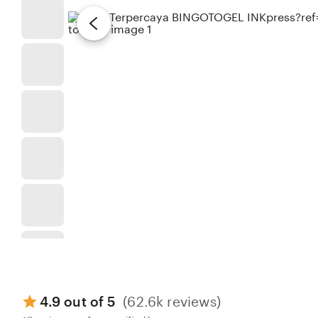
4.9 out of 5
(62.6k reviews)