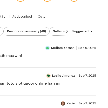
tiful
As described
Cute
Suggested
Description accuracy (48)
Seller service (19)
Sizing & Fit (1
Melissa Kernan
Sep 9, 2025
asih maxwin!
Leslie Jimenez
Sep 7, 2025
 toto slot gacor online hari ini
Katie
Sep 7, 2025