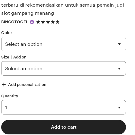
terbaru di rekomendasikan untuk semua pemain judi
slot gampang menang
5
BINGOTOGEL
out
of
Color
5
stars
Size ∣ Add on
Add personalization
Quantity
Add to cart