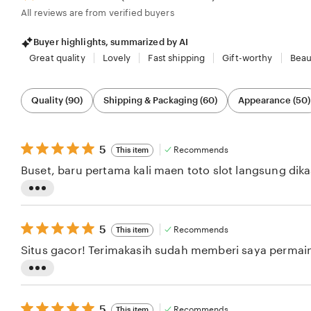
All reviews are from verified buyers
Buyer highlights, summarized by AI
Great quality
Lovely
Fast shipping
Gift-worthy
Beau
Filter
Quality (90)
Shipping & Packaging (60)
Appearance (50)
by
category
5
5
Recommends
This item
out
Buset, baru pertama kali maen toto slot langsung dik
of
5
stars
L
i
5
5
Recommends
This item
s
out
Situs gacor! Terimakasih sudah memberi saya permainan
of
t
5
i
stars
L
n
i
5
g
5
Recommends
This item