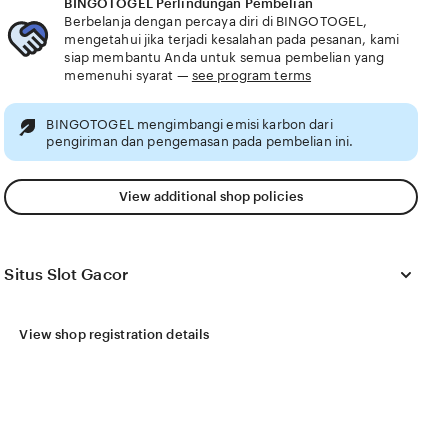
BINGOTOGEL Perlindungan Pembelian
Berbelanja dengan percaya diri di BINGOTOGEL,
mengetahui jika terjadi kesalahan pada pesanan, kami
siap membantu Anda untuk semua pembelian yang
memenuhi syarat —
see program terms
BINGOTOGEL mengimbangi emisi karbon dari
pengiriman dan pengemasan pada pembelian ini.
View additional shop policies
Situs Slot Gacor
View shop registration details