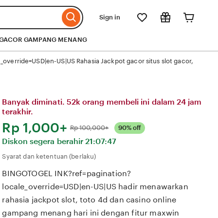
Sign in
 GACOR GAMPANG MENANG
override=USD|en-US|US Rahasia Jackpot gacor situs slot gacor,
Banyak diminati. 52k orang membeli ini dalam 24 jam
terakhir.
Harga:
Rp 1,000+
Normal:
Rp 100,000+
90% off
Diskon segera berahir
21:07:47
Syarat dan ketentuan (berlaku)
BINGOTOGEL INK?ref=pagination?
locale_override=USD|en-US|US hadir menawarkan
rahasia jackpot slot, toto 4d dan casino online
gampang menang hari ini dengan fitur maxwin