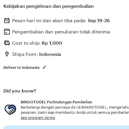
menang hari ini. Tentu BINGOTOGEL menjadi pilihan ya
Kebijakan pengiriman dan pengembalian
meraih kemenangan dengan peluang menang besar di si
terbaik hari ini tahun 2025 minimal deposit 1000 rupiah.
Pesan hari ini dan akan tiba pada:
Sep 19-26
Pengembalian dan penukaran tidak diterima
Cost to ship:
Rp
1,000
Ships from:
Indonesia
Deliver to Indonesia
Did you know?
BINGOTOGEL Perlindungan Pembelian
Berbelanja dengan percaya diri di BINGOTOGEL, mengetahui 
pesanan, kami siap membantu Anda untuk semua pembelia
see program terms