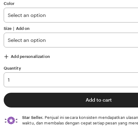
of
Color
5
stars
Size ∣ Add on
Add personalization
Quantity
Add to cart
Star Seller.
Penjual ini secara konsisten mendapatkan ulasan
waktu, dan membalas dengan cepat setiap pesan yang mere