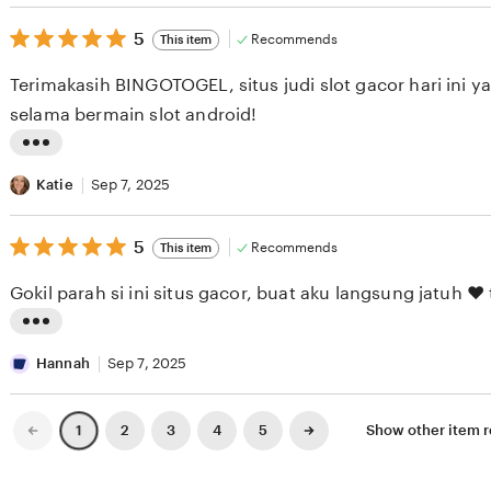
v
s
i
5
t
5
Recommends
This item
out
e
i
of
Terimakasih BINGOTOGEL, situs judi slot gacor hari ini 
5
w
n
stars
selama bermain slot android!
b
g
y
r
L
M
e
i
Katie
Sep 7, 2025
e
v
s
l
i
5
t
5
Recommends
This item
out
i
e
i
of
Gokil par
5
s
w
n
stars
s
b
g
L
a
y
r
i
Hannah
Sep 7, 2025
K
L
e
s
e
e
v
t
Previous
Next
2
3
4
5
Show other item
1
page
page
r
s
i
i
n
l
e
n