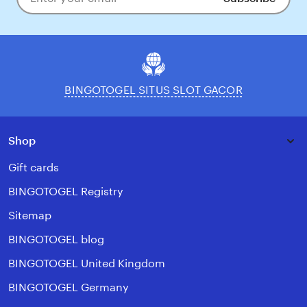
Enter
your
email
BINGOTOGEL SITUS SLOT GACOR
Shop
Gift cards
BINGOTOGEL Registry
Sitemap
BINGOTOGEL blog
BINGOTOGEL United Kingdom
BINGOTOGEL Germany