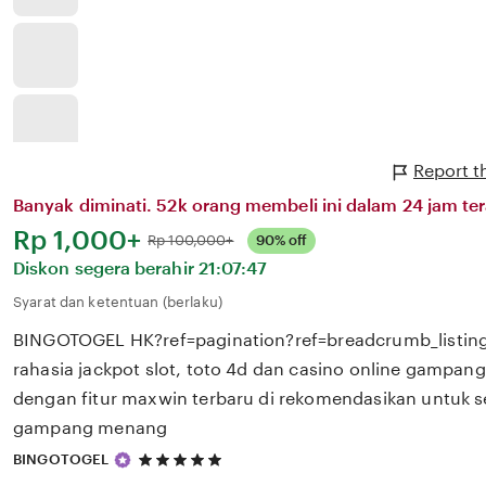
Report t
Banyak diminati. 52k orang membeli ini dalam 24 jam ter
Harga:
Rp 1,000+
Normal:
Rp 100,000+
90% off
Diskon segera berahir
21:07:47
Syarat dan ketentuan (berlaku)
BINGOTOGEL HK?ref=pagination?ref=breadcrumb_listin
rahasia jackpot slot, toto 4d dan casino online gampang
dengan fitur maxwin terbaru di rekomendasikan untuk s
gampang menang
5
BINGOTOGEL
out