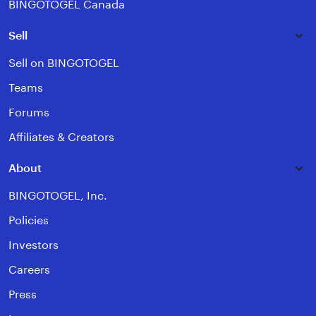
BINGOTOGEL Canada
Sell
Sell on BINGOTOGEL
Teams
Forums
Affiliates & Creators
About
BINGOTOGEL, Inc.
Policies
Investors
Careers
Press