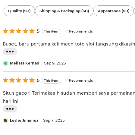
Filter
Quality (90)
Shipping & Packaging (60)
Appearance (50)
by
category
5
5
Recommends
This item
out
of
Buset, baru pertama kali maen toto slot langsung dikasi
5
stars
L
i
Melissa Kernan
Sep 9, 2025
s
5
t
5
Recommends
This item
out
i
of
Situs gacor! Terimakasih sudah memberi saya permainan 
5
n
stars
hari ini
g
r
L
e
i
Leslie Jimenez
Sep 7, 2025
v
s