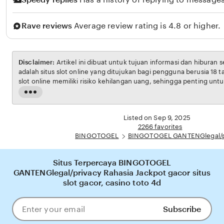
Rave reviews
Average review rating is 4.8 or higher.
Disclaimer:
Artikel ini dibuat untuk tujuan informasi dan hiburan 
adalah situs slot online yang ditujukan bagi pengguna berusia 18 
slot online memiliki risiko kehilangan uang, sehingga penting unt
bertanggung jawab. Penulis tidak menganjurkan pembaca untuk b
Read
penghasilan utama. Semua kemenangan maupun kekalahan sep
the
pada faktor keberuntungan dan manajemen bermain dari masing-m
full
Listed on Sep 9, 2025
description
2266 favorites
BINGOTOGEL
BINGOTOGEL GANTENGlegal/p
Situs Terpercaya BINGOTOGEL
GANTENGlegal/privacy Rahasia Jackpot gacor situs
slot gacor, casino toto 4d
Subscribe
Enter
your