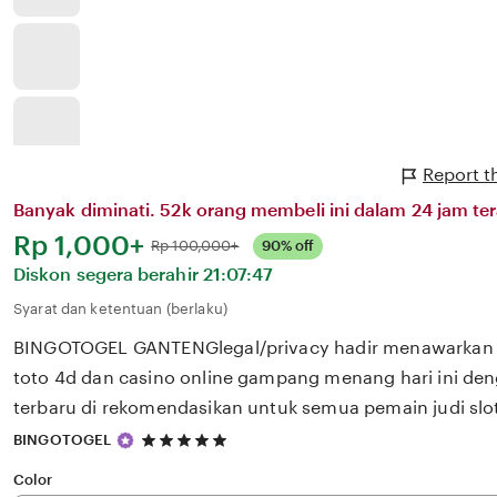
Report t
Banyak diminati. 52k orang membeli ini dalam 24 jam ter
Harga:
Rp 1,000+
Normal:
Rp 100,000+
90% off
Diskon segera berahir
21:07:47
Syarat dan ketentuan (berlaku)
BINGOTOGEL GANTENGlegal/privacy hadir menawarkan ra
toto 4d dan casino online gampang menang hari ini den
terbaru di rekomendasikan untuk semua pemain judi s
5
BINGOTOGEL
out
of
Color
5