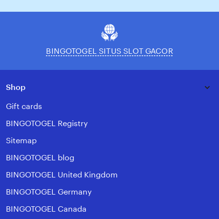
email
BINGOTOGEL SITUS SLOT GACOR
Shop
Gift cards
BINGOTOGEL Registry
Sitemap
BINGOTOGEL blog
BINGOTOGEL United Kingdom
BINGOTOGEL Germany
BINGOTOGEL Canada