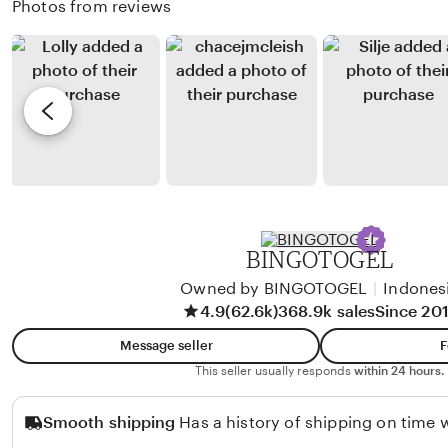
Photos from reviews
a
i
w
g
n
e
b
r
J
y
e
i
K
v
m
a
i
e
t
e
n
i
w
e
e
b
z
y
BINGOTOGEL
H
Owned by BINGOTOGEL
|
Indones
a
4.9
(62.6k)
368.9k sales
Since 20
n
n
Message seller
F
a
This seller usually responds
within 24 hours.
h
Smooth shipping
Has a history of shipping on time w