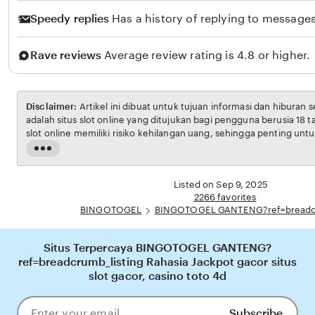
Speedy replies
Has a history of replying to messages
Rave reviews
Average review rating is 4.8 or higher.
Disclaimer:
Artikel ini dibuat untuk tujuan informasi dan hiburan 
adalah situs slot online yang ditujukan bagi pengguna berusia 18 
slot online memiliki risiko kehilangan uang, sehingga penting unt
bertanggung jawab. Penulis tidak menganjurkan pembaca untuk b
Read
penghasilan utama. Semua kemenangan maupun kekalahan sep
the
pada faktor keberuntungan dan manajemen bermain dari masing-m
full
Listed on Sep 9, 2025
description
2266 favorites
BINGOTOGEL
BINGOTOGEL GANTENG?ref=breadcr
Situs Terpercaya BINGOTOGEL GANTENG?
ref=breadcrumb_listing Rahasia Jackpot gacor situs
slot gacor, casino toto 4d
Subscribe