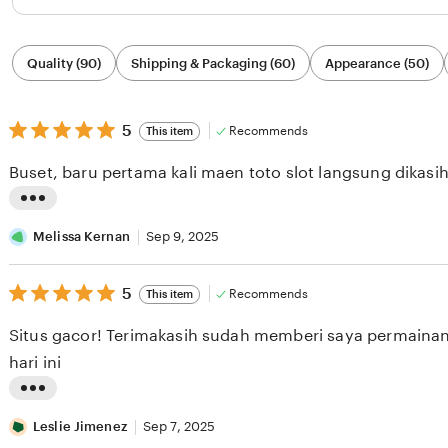
Filter
Quality (90)
Shipping & Packaging (60)
Appearance (50)
by
category
5
5
Recommends
This item
out
of
Buset, baru pertama kali maen toto slot langsung dikasi
5
stars
L
i
Melissa Kernan
Sep 9, 2025
s
5
t
5
Recommends
This item
out
i
of
Situs gacor! Terimakasih sudah memberi saya permainan 
5
n
stars
hari ini
g
r
L
e
i
Leslie Jimenez
Sep 7, 2025