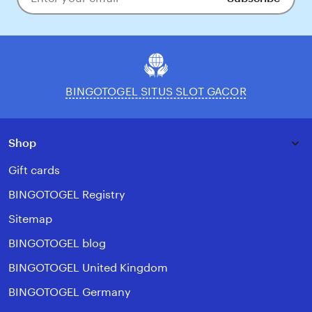
Enter
your
email
BINGOTOGEL SITUS SLOT GACOR
Shop
Gift cards
BINGOTOGEL Registry
Sitemap
BINGOTOGEL blog
BINGOTOGEL United Kingdom
BINGOTOGEL Germany