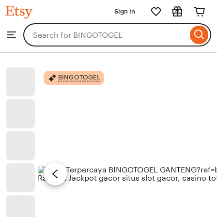
BINGOTOGEL
Sign in
Skip
to
Search
Browse
ontent
for
items
or
shops
BINGOTOGEL