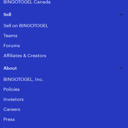
BINGOTOGEL Canada
Sell
Sell on BINGOTOGEL
Teams
Forums
Affiliates & Creators
About
BINGOTOGEL, Inc.
Policies
Investors
Careers
Press