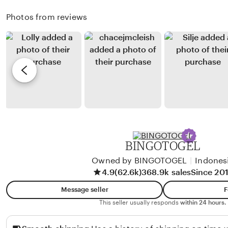
n
l
e
n
Photos from reviews
a
i
w
g
n
e
b
r
J
y
e
i
K
v
m
a
i
e
t
e
n
i
w
e
e
b
z
y
BINGOTOGEL
H
Owned by BINGOTOGEL
|
Indones
a
4.9
(62.6k)
368.9k sales
Since 20
n
n
Message seller
F
a
This seller usually responds
within 24 hours.
h