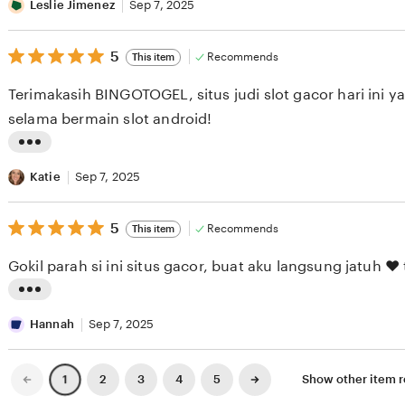
e
i
Leslie Jimenez
Sep 7, 2025
v
s
i
5
t
5
Recommends
This item
out
e
i
of
Terimakasih BINGOTOGEL, situs judi slot gacor hari ini 
5
w
n
stars
selama bermain slot android!
b
g
y
r
L
M
e
i
Katie
Sep 7, 2025
e
v
s
l
i
5
t
5
Recommends
This item
out
i
e
i
of
Gokil par
5
s
w
n
stars
s
b
g
L
a
y
r
i
Hannah
Sep 7, 2025
K
L
e
s
e
e
v
t
Previous
Next
2
3
4
5
Show other item
1
page
page
r
s
i
i