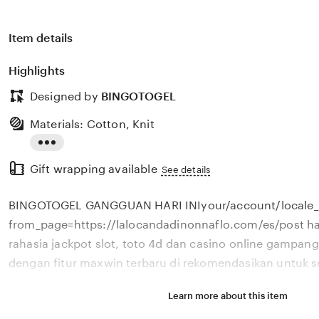
Item details
Highlights
Designed by
BINGOTOGEL
Materials: Cotton, Knit
Read
Gift wrapping available
the
See details
full
BINGOTOGEL GANGGUAN HARI INIyour/account/locale_
description
from_page=https://lalocandadinonnaflo.com/es/post h
rahasia jackpot slot, toto 4d dan casino online gampang
dengan fitur maxwin terbaru di rekomendasikan untuk s
gampang menang
Learn more about this item