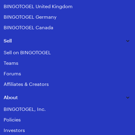
BINGOTOGEL United Kingdom
BINGOTOGEL Germany
BINGOTOGEL Canada
Sell
Sell on BINGOTOGEL
Teams
Forums
Affiliates & Creators
About
BINGOTOGEL, Inc.
Policies
Investors