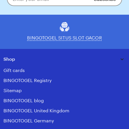
Enter
your
email
BINGOTOGEL SITUS SLOT GACOR
Shop
Gift cards
BINGOTOGEL Registry
Sitemap
BINGOTOGEL blog
BINGOTOGEL United Kingdom
BINGOTOGEL Germany