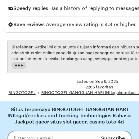
Speedy replies
Has a history of replying to messages
Rave reviews
Average review rating is 4.8 or higher.
Disclaimer:
Artikel ini dibuat untuk tujuan informasi dan hiburan 
adalah situs slot online yang ditujukan bagi pengguna berusia 18 
slot online memiliki risiko kehilangan uang, sehingga penting unt
bertanggung jawab. Penulis tidak menganjurkan pembaca untuk b
Read
penghasilan utama. Semua kemenangan maupun kekalahan sep
the
pada faktor keberuntungan dan manajemen bermain dari masing-m
full
Listed on Sep 9, 2025
description
2266 favorites
BINGOTOGEL
BINGOTOGEL GANGGUAN HARI INIlegal/cookies-an
Situs Terpercaya BINGOTOGEL GANGGUAN HARI
INIlegal/cookies-and-tracking-technologies Rahasia
Jackpot gacor situs slot gacor, casino toto 4d
Subscribe